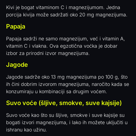
Kivi je bogat vitaminom C i magnezijumom. Jedna
porcija kivija može sadržati oko 20 mg magnezijuma.
Papaja
Papaja sadrži ne samo magnezijum, već i vitamin A,
vitamin C i vlakna. Ova egzotična voćka je dobar
izbor za prirodni izvor magnezijuma.
Jagode
Jagode sadrže oko 13 mg magnezijuma po 100 g, što
ih čini dobrim izvorom magnezijuma, naročito kada se
konzumiraju u kombinaciji sa drugim voćem.
Suvo voće (šljive, smokve, suve kajsije)
Suvo voće kao što su šljive, smokve i suve kajsije su
bogati izvori magnezijuma, i lako ih možete uključiti u
ishranu kao užinu.