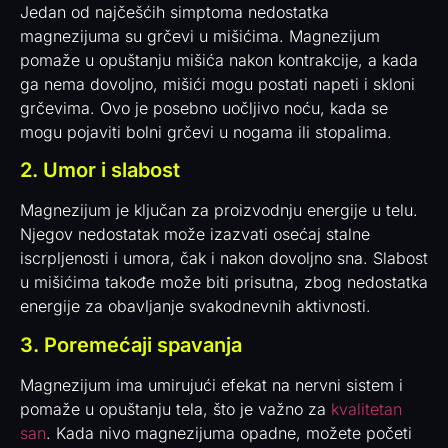
Jedan od najčešćih simptoma nedostatka
magnezijuma su grčevi u mišićima. Magnezijum
pomaže u opuštanju mišića nakon kontrakcije, a kada
ga nema dovoljno, mišići mogu postati napeti i skloni
grčevima. Ovo je posebno uočljivo noću, kada se
mogu pojaviti bolni grčevi u nogama ili stopalima.
2. Umor i slabost
Magnezijum je ključan za proizvodnju energije u telu.
Njegov nedostatak može izazvati osećaj stalne
iscrpljenosti i umora, čak i nakon dovoljno sna. Slabost
u mišićima takođe može biti prisutna, zbog nedostatka
energije za obavljanje svakodnevnih aktivnosti.
3. Poremećaji spavanja
Magnezijum ima umirujući efekat na nervni sistem i
pomaže u opuštanju tela, što je važno za
kvalitetan
san
. Kada nivo magnezijuma opadne, možete početi