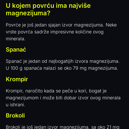
U kojem povrću ima najviše
magnezijuma?
Povrće je još jedan sjajan izvor magnezijuma. Neke
vrste povrća sadrže impresivne količine ovog
minerala.
Spanać
Spanać je jedan od najbogatijih izvora magnezijuma.
U 100 g spanaća nalazi se oko 79 mg magnezijuma.
Krompir
Krompir, naročito kada se peče u kori, bogat je
magnezijumom i može biti dobar izvor ovog minerala
u ishrani.
Brokoli
Brokoli je još jedan izvor magnezijuma, sa oko 21 mg