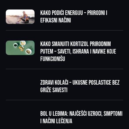
Kako podići energiju – prirodni i
efikasni načini
Kako smanjiti kortizol prirodnim
putem – saveti, ishrana i navike koje
funkcionišu
Zdravi kolači – ukusne poslastice bez
griže savesti
Bol u leđima: najčešći uzroci, simptomi
i načini lečenja