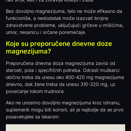
Bez dovoljno magnezijuma, telo ne može efikasno da
funkcioniše, a nedostatak može izazvati brojne
zdravstvene probleme, uključujući grčeve u mišićima,
umor, nesanicu i srčane poremećaje.
Koje su preporučene dnevne doze
magnezijuma?
Preporučena dnevna doza magnezijuma zavisi od
starosti, pola i specifičnih potreba. Odrasli muškarci
obično treba da unesu oko 400-420 mg magnezijuma
dnevno, dok žene treba da unesu 310-320 mg, uz
povećanje tokom trudnoće.
Ako ne unosimo dovoljno magnezijuma kroz ishranu,
suplementi mogu biti korisni, ali je najbolje da se prvo
posavetujete sa lekarom.