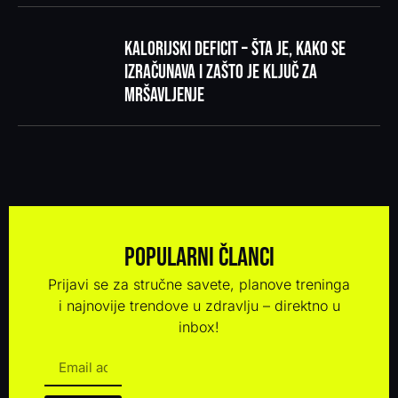
Kalorijski deficit – šta je, kako se
izračunava i zašto je ključ za
mršavljenje
Popularni članci
Prijavi se za stručne savete, planove treninga
i najnovije trendove u zdravlju – direktno u
inbox!