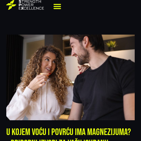
U kojem voću i povrću ima magnezijuma?