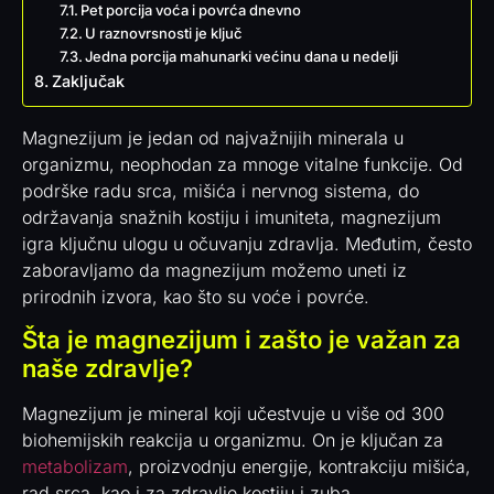
Pet porcija voća i povrća dnevno
U raznovrsnosti je ključ
Jedna porcija mahunarki većinu dana u nedelji
Zaključak
Magnezijum je jedan od najvažnijih minerala u
organizmu, neophodan za mnoge vitalne funkcije. Od
podrške radu srca, mišića i nervnog sistema, do
održavanja snažnih kostiju i imuniteta, magnezijum
igra ključnu ulogu u očuvanju zdravlja. Međutim, često
zaboravljamo da magnezijum možemo uneti iz
prirodnih izvora, kao što su voće i povrće.
Šta je magnezijum i zašto je važan za
naše zdravlje?
Magnezijum je mineral koji učestvuje u više od 300
biohemijskih reakcija u organizmu. On je ključan za
metabolizam
, proizvodnju energije, kontrakciju mišića,
rad srca, kao i za zdravlje kostiju i zuba.