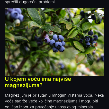
sprečili dugoročni problemi.
U kojem voću ima najviše
magnezijuma?
Magnezijum je prisutan u mnogim vrstama voća. Neka
voća sadrže veće količine magnezijuma i mogu biti
odličan izbor za povećanje unosa ovog minerala.