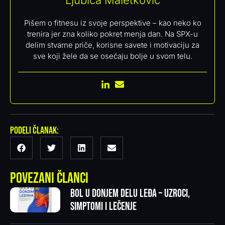
Ljubica Maletkovic
Pišem o fitnesu iz svoje perspektive – kao neko ko
trenira jer zna koliko pokret menja dan. Na SPX-u
delim stvarne priče, korisne savete i motivaciju za
sve koji žele da se osećaju bolje u svom telu.
Podeli članak:
Povezani članci
Bol u donjem delu leđa – uzroci,
simptomi i lečenje