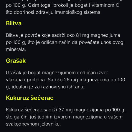
po 100 g. Osim toga, brokoli je bogat i vitaminom C,
što doprinosi zdravlju imunološkog sistema.
Blitva
Blitva je povrće koje sadrži oko 81 mg magnezijuma
po 100 g, što je odličan način da povećate unos ovog
minerala.
Grašak
Grašak je bogat magnezijumom i odličan izvor
vlakana i proteina. Sa oko 25 mg magnezijuma po 100
g, idealan je za raznovrsnu ishranu.
Kukuruz šećerac
Kukuruz šećerac sadrži 37 mg magnezijuma po 100 g,
što ga čini još jednim izvorom magnezijuma u vašem
svakodnevnom jelovniku.