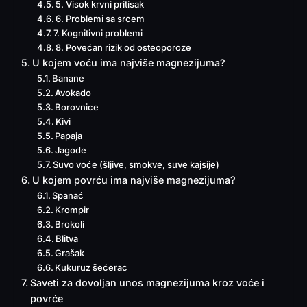
5. Visok krvni pritisak
6. Problemi sa srcem
7. Kognitivni problemi
8. Povećan rizik od osteoporoze
U kojem voću ima najviše magnezijuma?
Banane
Avokado
Borovnice
Kivi
Papaja
Jagode
Suvo voće (šljive, smokve, suve kajsije)
U kojem povrću ima najviše magnezijuma?
Spanać
Krompir
Brokoli
Blitva
Grašak
Kukuruz šećerac
Saveti za dovoljan unos magnezijuma kroz voće i
povrće