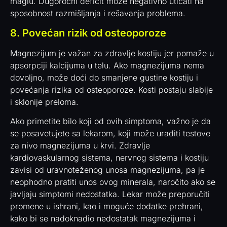
maglu. Dugoročni deficit može negativno uticati na
sposobnost razmišljanja i rešavanja problema.
8. Povećan rizik od osteoporoze
Magnezijum je važan za zdravlje kostiju jer pomaže u
apsorpciji kalcijuma u telu. Ako magnezijuma nema
dovoljno, može doći do smanjene gustine kostiju i
povećanja rizika od osteoporoze. Kosti postaju slabije
i sklonije preloma.
Ako primetite bilo koji od ovih simptoma, važno je da
se posavetujete sa lekarom, koji može uraditi testove
za nivo magnezijuma u krvi. Zdravlje
kardiovaskularnog sistema, nervnog sistema i kostiju
zavisi od uravnoteženog unosa magnezijuma, pa je
neophodno pratiti unos ovog minerala, naročito ako se
javljaju simptomi nedostatka. Lekar može preporučiti
promene u ishrani, kao i moguće dodatke prehrani,
kako bi se nadoknadio nedostatak magnezijuma i