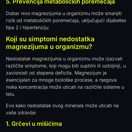
5. Prevencija metaboličkih poremećaja
Dobar nivo magnezijuma u organizmu može smanjiti
rizik od metaboličkih poremećaja, uključujući dijabetes
tipa 2 i hipertenziju.
Koji su simptomi nedostatka
magnezijuma u organizmu?
Nedostatak magnezijuma u organizmu može izazvati
različite simptome, koji mogu biti suptilni ili ozbiljniji, u
zavisnosti od stepena deficita. Magnezijum je
esencijalan za mnoge biološke procese, a njegova
niska koncentracija može uticati na različite sisteme u
telu.
Evo kako nedostatak ovog minerala može uticati na
vaše zdravlje:
1. Grčevi u mišićima