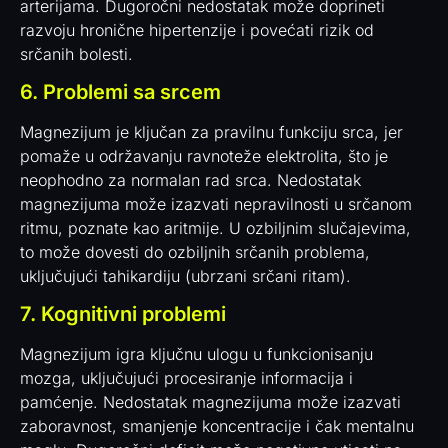
arterijama. Dugoročni nedostatak može doprineti
razvoju hronične hipertenzije i povećati rizik od
srčanih bolesti.
6. Problemi sa srcem
Magnezijum je ključan za pravilnu funkciju srca, jer
pomaže u održavanju ravnoteže elektrolita, što je
neophodno za normalan rad srca. Nedostatak
magnezijuma može izazvati nepravilnosti u srčanom
ritmu, poznate kao aritmije. U ozbiljnim slučajevima,
to može dovesti do ozbiljnih srčanih problema,
uključujući tahikardiju (ubrzani srčani ritam).
7. Kognitivni problemi
Magnezijum igra ključnu ulogu u funkcionisanju
mozga, uključujući procesiranje informacija i
pamćenje. Nedostatak magnezijuma može izazvati
zaboravnost, smanjenje koncentracije i čak mentalnu