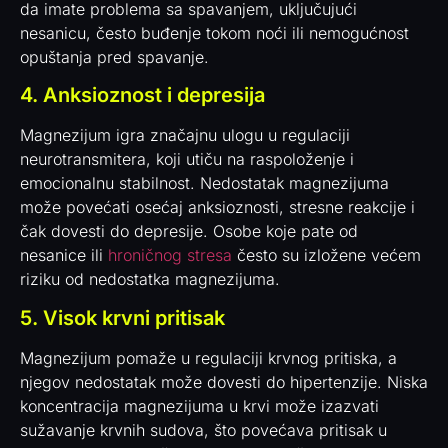
da imate problema sa spavanjem, uključujući
nesanicu, često buđenje tokom noći ili nemogućnost
opuštanja pred spavanje.
4. Anksioznost i depresija
Magnezijum igra značajnu ulogu u regulaciji
neurotransmitera, koji utiču na raspoloženje i
emocionalnu stabilnost. Nedostatak magnezijuma
može povećati osećaj anksioznosti, stresne reakcije i
čak dovesti do depresije. Osobe koje pate od
nesanice ili
hroničnog stresa
često su izložene većem
riziku od nedostatka magnezijuma.
5. Visok krvni pritisak
Magnezijum pomaže u regulaciji krvnog pritiska, a
njegov nedostatak može dovesti do hipertenzije. Niska
koncentracija magnezijuma u krvi može izazvati
sužavanje krvnih sudova, što povećava pritisak u