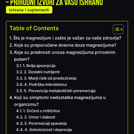
– Prirodni izvori za vašu ishranu
Ishrana i suplementi
Table of Contents
Šta je magnezijum i zašto je važan za naše zdravlje?
Koje su preporučene dnevne doze magnezijuma?
Koje su prednosti unosa magnezijuma prirodnim
putem?
1. Bolja apsorpcija
2. Dodatni nutrijenti
3. Manji rizik od predoziranja
4. Podrška mikrobiomu
5. Prevencija metaboličkih poremećaja
Koji su simptomi nedostatka magnezijuma u
organizmu?
1. Grčevi u mišićima
2. Umor i slabost
3. Poremećaji spavanja
4. Anksioznost i depresija