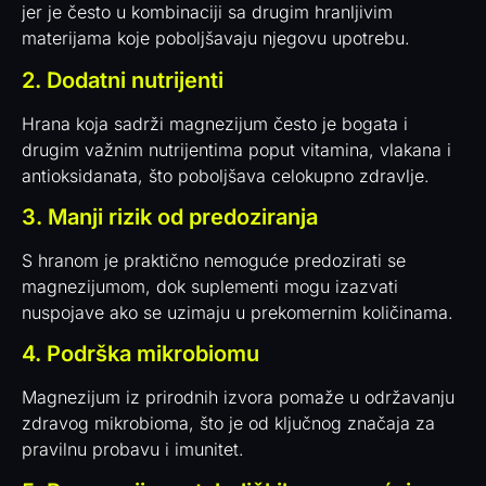
jer je često u kombinaciji sa drugim hranljivim
materijama koje poboljšavaju njegovu upotrebu.
2. Dodatni nutrijenti
Hrana koja sadrži magnezijum često je bogata i
drugim važnim nutrijentima poput vitamina, vlakana i
antioksidanata, što poboljšava celokupno zdravlje.
3. Manji rizik od predoziranja
S hranom je praktično nemoguće predozirati se
magnezijumom, dok suplementi mogu izazvati
nuspojave ako se uzimaju u prekomernim količinama.
4. Podrška mikrobiomu
Magnezijum iz prirodnih izvora pomaže u održavanju
zdravog mikrobioma, što je od ključnog značaja za
pravilnu probavu i imunitet.