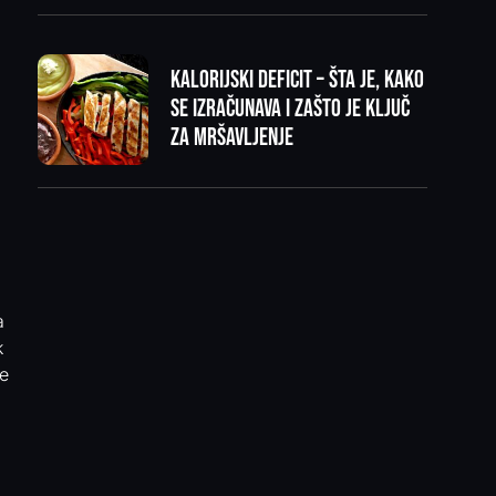
Kalorijski deficit – šta je, kako
se izračunava i zašto je ključ
za mršavljenje
a
k
be