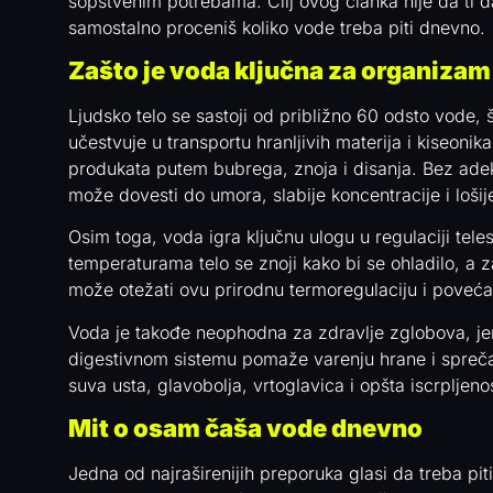
sopstvenim potrebama. Cilj ovog članka nije da ti d
samostalno proceniš koliko vode treba piti dnevno.
Zašto je voda ključna za organizam
Ljudsko telo se sastoji od približno 60 odsto vode,
učestvuje u transportu hranljivih materija i kiseon
produkata putem bubrega, znoja i disanja. Bez adekv
može dovesti do umora, slabije koncentracije i lošij
Osim toga, voda igra ključnu ulogu u regulaciji te
temperaturama telo se znoji kako bi se ohladilo, a z
može otežati ovu prirodnu termoregulaciju i povećat
Voda je takođe neophodna za zdravlje zglobova, jer
digestivnom sistemu pomaže varenju hrane i spreča
suva usta, glavobolja, vrtoglavica i opšta iscrpljeno
Mit o osam čaša vode dnevno
Jedna od najraširenijih preporuka glasi da treba pit