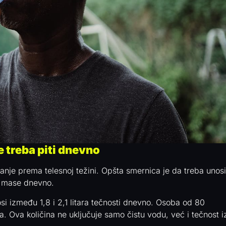
 treba piti dnevno
anje prema telesnoj težini. Opšta smernica je da treba unosi
 mase dnevno.
i između 1,8 i 2,1 litara tečnosti dnevno. Osoba od 80
. Ova količina ne uključuje samo čistu vodu, već i tečnost i