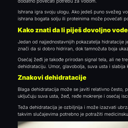
dodatno povećati potrebu za vodom.
Ishrana igra svoju ulogu. Ako jedeš puno svežeg vo
ishrana bogata solju ili proteinima može povećati 
Kako znati da li piješ dovoljno vode
Jedan od najjednostavnijih pokazatelja hidratacije 
znači da si dobro hidriran, dok tamnožuta boja ukaz
Osećaj žeđi je takođe prirodan signal tela, ali ne t
dehidrataciju. Umor, glavobolja, suva usta i slabija
Znakovi dehidratacije
Blaga dehidratacija može se javiti relativno često
uključuju suva usta, žeđ, ređe mokrenje i osećaj iscr
Teža dehidratacija je ozbiljnija i može izazvati ub
takvim slučajevima potrebno je potražiti medicins