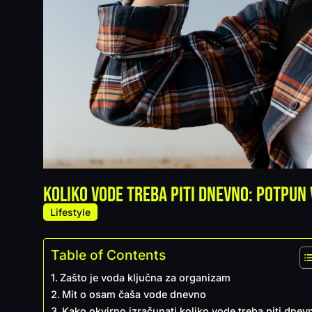
Koliko vode treba piti dnevno: potpun 
Lifestyle
Table of Contents
Zašto je voda ključna za organizam
Mit o osam čaša vode dnevno
Kako okvirno izračunati koliko vode treba piti dnev