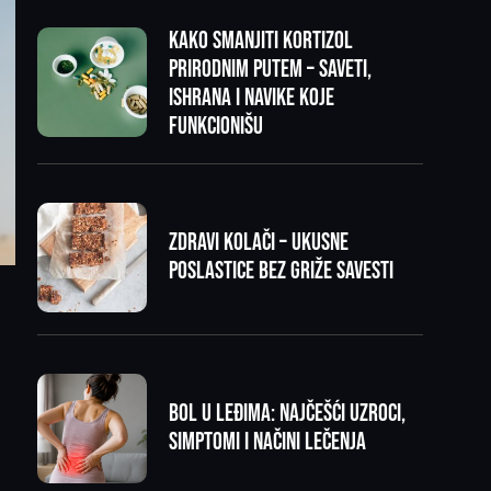
Kako smanjiti kortizol
prirodnim putem – saveti,
ishrana i navike koje
funkcionišu
Zdravi kolači – ukusne
poslastice bez griže savesti
Bol u leđima: najčešći uzroci,
simptomi i načini lečenja