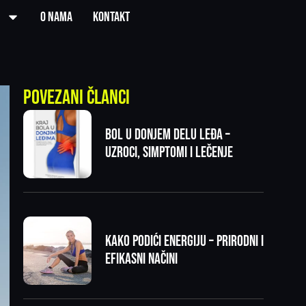
O nama
Kontakt
Povezani članci
Bol u donjem delu leđa –
uzroci, simptomi i lečenje
Kako podići energiju – prirodni i
efikasni načini