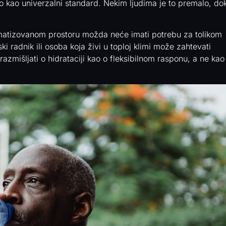
 kao univerzalni standard. Nekim ljudima je to premalo, do
matizovanom prostoru možda neće imati potrebu za tolikom
i radnik ili osoba koja živi u toploj klimi može zahtevati
razmišljati o hidrataciji kao o fleksibilnom rasponu, a ne kao