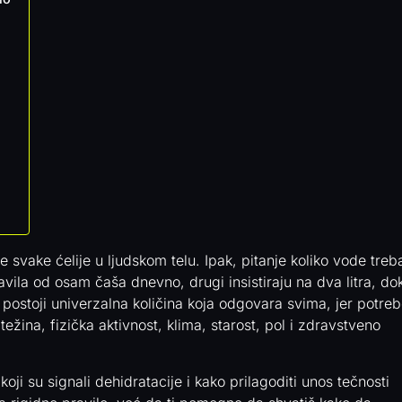
svake ćelije u ljudskom telu. Ipak, pitanje koliko vode treb
avila od osam čaša dnevno, drugi insistiraju na dva litra, do
e postoji univerzalna količina koja odgovara svima, jer potre
ežina, fizička aktivnost, klima, starost, pol i zdravstveno
oji su signali dehidratacije i kako prilagoditi unos tečnosti