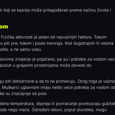
ir koji se kasnije može prilagođavati prema načinu života i
dom
izička aktivnost je jedan od najvažnijih faktora. Tokom
piti pre, tokom i posle treninga. Kod dugotrajnih ili veoma
rolite, a ne samo vodu.
uslovima znojenje je pojačano, pa su i potrebe za vodom već
v vazduh u grejanim prostorijama može dovesti do
ogu biti dehidrirane a da to ne primećuju. Zbog toga je važno
bu. Muškarci uglavnom imaju nešto veće potrebe za vodom o
ke su značajnije od pola.
išena temperatura, dijareja ili povraćanje povećavaju gubita
 vode nego inače. Određeni lekovi, poput diuretika, mogu