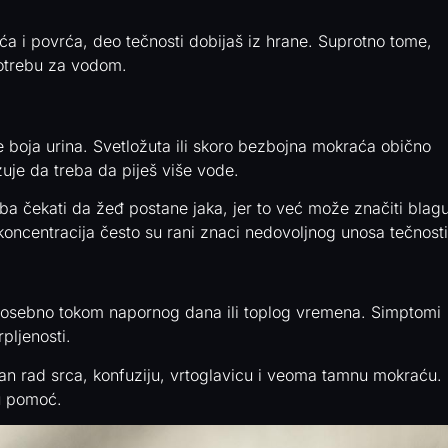
ća i povrća, deo tečnosti dobijaš iz hrane. Suprotno tome,
potrebu za vodom.
je boja urina. Svetložuta ili skoro bezbojna mokraća obično
uje da treba da piješ više vode.
reba čekati da žeđ postane jaka, jer to već može značiti blag
 koncentracija često su rani znaci nedovoljnog unosa tečnosti
, posebno tokom napornog dana ili toplog vremena. Simptomi
pljenosti.
rzan rad srca, konfuziju, vrtoglavicu i veoma tamnu mokraću.
ku pomoć.