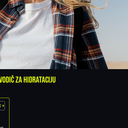
vodič za hidrataciju
no