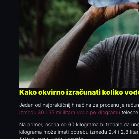
Kako okvirno izračunati koliko vode
Jedan od najpraktičnijih načina za procenu je račun
između 30 i 35 mililitara vode po kilogramu
telesne
Na primer, osoba od 60 kilograma bi trebalo da unos
kilograma može imati potrebu između 2,4 i 2,8 litara