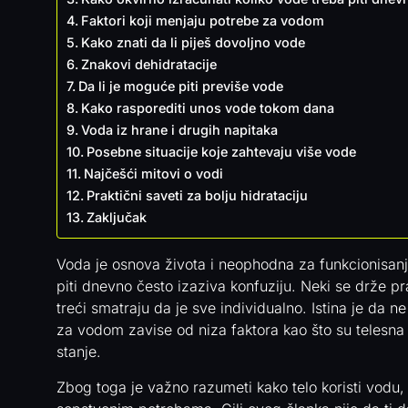
Faktori koji menjaju potrebe za vodom
Kako znati da li piješ dovoljno vode
Znakovi dehidratacije
Da li je moguće piti previše vode
Kako rasporediti unos vode tokom dana
Voda iz hrane i drugih napitaka
Posebne situacije koje zahtevaju više vode
Najčešći mitovi o vodi
Praktični saveti za bolju hidrataciju
Zaključak
Voda je osnova života i neophodna za funkcionisanje 
piti dnevno često izaziva konfuziju. Neki se drže pr
treći smatraju da je sve individualno. Istina je da n
za vodom zavise od niza faktora kao što su telesna t
stanje.
Zbog toga je važno razumeti kako telo koristi vodu, k