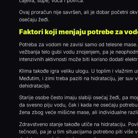
čajeva, supe, voća i povrća.
Ovaj proračun nije savršen, ali je dobar početni okv
osećaju žeđi.
Faktori koji menjaju potrebe za vo
Potreba za vodom ne zavisi samo od telesne mase. F
vežbanja telo gubi vodu znojenjem, pa je neophodno 
intenzivnih aktivnosti može biti korisno dodati elekt
Klima takođe igra veliku ulogu. U toplim i vlažnim 
Međutim, i zimi treba paziti na hidrataciju, jer su
dehidratacije.
Starije osobe često imaju slabiji osećaj žeđi, pa m
da svesno piju vodu, čak i kada ne osećaju potre
žena zbog veće mišićne mase, ali individualne razli
Zdravstveno stanje takođe utiče na hidrataciju. Pov
tečnosti, pa je u tim situacijama potrebno piti više