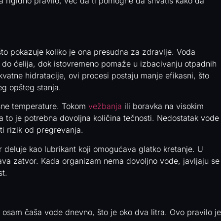
a rigidno pravilo, već da ti pomogne da shvatiš kako da
 što pokazuje koliko je ona presudna za zdravlje. Voda
ika do ćelija, dok istovremeno pomaže u izbacivanju otpadnih
atne hidratacije, ovi procesi postaju manje efikasni, što
eg opšteg stanja.
lesne temperature. Tokom
vežbanja
ili boravka na visokim
a to je potrebna dovoljna količina tečnosti. Nedostatak vode
i rizik od pregrevanja.
 deluje kao lubrikant koji omogućava glatko kretanje. U
va zatvor. Kada organizam nema dovoljno vode, javljaju se
st.
i osam čaša vode dnevno, što je oko dva litra. Ovo pravilo je