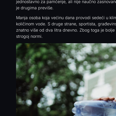
jednostavno za pamćenje, ali nije naučno zasnovano
je drugima previše.
Manja osoba koja većinu dana provodi sedeći u kli
količinom vode. S druge strane, sportista, građevinsk
znatno više od dva litra dnevno. Zbog toga je bolje 
strogoj normi.