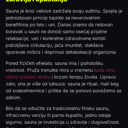
Sauna je kroz vekove zadržala svoju suštinu. Spojila je
jednostavan princip toplote sa neverovatnim
benefitima po telo i um. Danas znamo da redovan
boravak u sauni ne donosi samo osećaj prijatne
relaksacije, već i konkretne zdravstvene koristi:
poboljšava cirkulaciju, jača imunitet, olakšava
oporavak mišića i doprinosi detoksikaciji organizma.
Pored fizičkih efekata, sauna ima i psihološku
vrednost. Pruža trenutke mira u vremenu
kada smo
stalno izloženi stresu
i brzom tempu života. Upravo
zato, ona je više od luksuza: sauna je ritual, mali beg
od svakodnevnice i prilika da se ponovo povežemo sa
sobom.
Bilo da se odlučite za tradicionalnu finsku saunu,
infracrvenu verziju ili parno kupatilo, jedno ostaje
sigurno, sauna je investicija u zdravlje i dugovečnost.