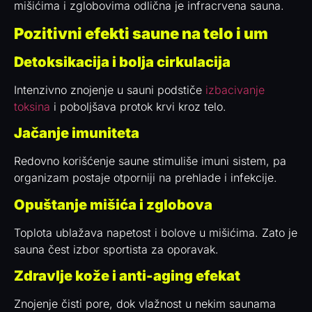
mišićima i zglobovima odlična je infracrvena sauna.
Pozitivni efekti saune na telo i um
Detoksikacija i bolja cirkulacija
Intenzivno znojenje u sauni podstiče
izbacivanje
toksina
i poboljšava protok krvi kroz telo.
Jačanje imuniteta
Redovno korišćenje saune stimuliše imuni sistem, pa
organizam postaje otporniji na prehlade i infekcije.
Opuštanje mišića i zglobova
Toplota ublažava napetost i bolove u mišićima. Zato je
sauna čest izbor sportista za oporavak.
Zdravlje kože i anti-aging efekat
Znojenje čisti pore, dok vlažnost u nekim saunama