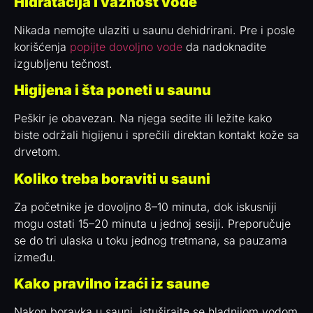
Hidratacija i važnost vode
Nikada nemojte ulaziti u saunu dehidrirani. Pre i posle
korišćenja
popijte dovoljno vode
da nadoknadite
izgubljenu tečnost.
Higijena i šta poneti u saunu
Peškir je obavezan. Na njega sedite ili ležite kako
biste održali higijenu i sprečili direktan kontakt kože sa
drvetom.
Koliko treba boraviti u sauni
Za početnike je dovoljno 8–10 minuta, dok iskusniji
mogu ostati 15–20 minuta u jednoj sesiji. Preporučuje
se do tri ulaska u toku jednog tretmana, sa pauzama
između.
Kako pravilno izaći iz saune
Nakon boravka u sauni, istuširajte se hladnijom vodom