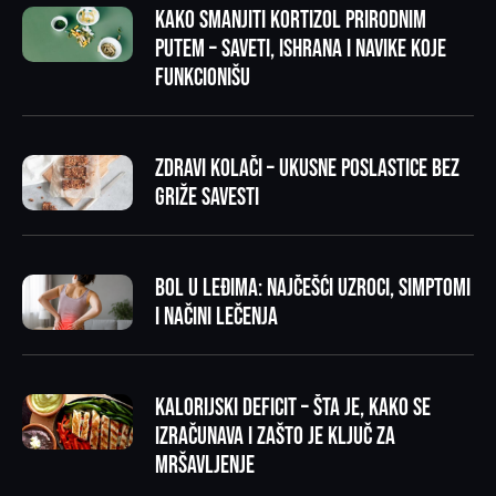
Kako smanjiti kortizol prirodnim
putem – saveti, ishrana i navike koje
funkcionišu
Zdravi kolači – ukusne poslastice bez
griže savesti
Bol u leđima: najčešći uzroci, simptomi
i načini lečenja
Kalorijski deficit – šta je, kako se
izračunava i zašto je ključ za
mršavljenje