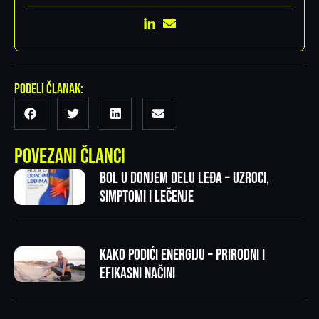
Podeli članak:
Povezani članci
Bol u donjem delu leđa – uzroci,
simptomi i lečenje
Kako podići energiju – prirodni i
efikasni načini