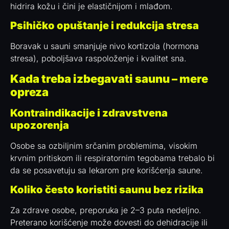
hidrira kožu i čini je elastičnijom i mlađom.
Psihičko opuštanje i redukcija stresa
Boravak u sauni smanjuje nivo kortizola (hormona
stresa), poboljšava raspoloženje i kvalitet sna.
Kada treba izbegavati saunu – mere
opreza
Kontraindikacije i zdravstvena
upozorenja
Osobe sa ozbiljnim srčanim problemima, visokim
krvnim pritiskom ili respiratornim tegobama trebalo bi
da se posavetuju sa lekarom pre korišćenja saune.
Koliko često koristiti saunu bez rizika
Za zdrave osobe, preporuka je 2–3 puta nedeljno.
Preterano korišćenje može dovesti do dehidracije ili