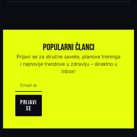
Popularni članci
Prijavi se za stručne savete, planove treninga
i najnovije trendove u zdravlju – direktno u
inbox!
Prijavi
se