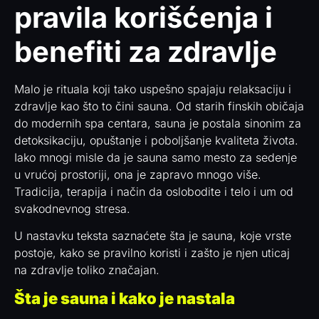
pravila korišćenja i
benefiti za zdravlje
Malo je rituala koji tako uspešno spajaju relaksaciju i
zdravlje kao što to čini sauna. Od starih finskih običaja
do modernih spa centara, sauna je postala sinonim za
detoksikaciju, opuštanje i poboljšanje kvaliteta života.
Iako mnogi misle da je sauna samo mesto za sedenje
u vrućoj prostoriji, ona je zapravo mnogo više.
Tradicija, terapija i način da oslobodite i telo i um od
svakodnevnog stresa.
U nastavku teksta saznaćete šta je sauna, koje vrste
postoje, kako se pravilno koristi i zašto je njen uticaj
na zdravlje toliko značajan.
Šta je sauna i kako je nastala