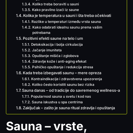
Koliko treba boraviti u sauni
Kako pravilno izaći iz saune
Kolika je temperatura u sauni i šta treba očekivati
Razlike u temperaturi između vrsta sauna
Kako odabrati idealnu saunu prema vašim
potrebama
Pozitivni efekti saune na telo i um
Detoksikacija i bolja cirkulacija
Jačanje imuniteta
Opuštanje mišića i zglobova
Zdravlje kože i anti-aging efekat
Psihičko opuštanje i redukcija stresa
Kada treba izbegavati saunu – mere opreza
Kontraindikacije i zdravstvena upozorenja
Koliko često koristiti saunu bez rizika
Sauna danas – od tradicije do savremenog wellness-a
Popularnost sauna u svetu i kod nas
Sauna iskustva u spa centrima
Zaključak – zašto je sauna ritual zdravlja i opuštanja
Sauna – vrste,