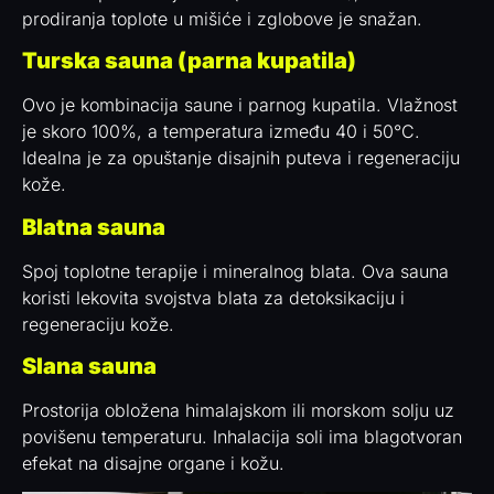
prodiranja toplote u mišiće i zglobove je snažan.
Turska sauna (parna kupatila)
Ovo je kombinacija saune i parnog kupatila. Vlažnost
je skoro 100%, a temperatura između 40 i 50°C.
Idealna je za opuštanje disajnih puteva i regeneraciju
kože.
Blatna sauna
Spoj toplotne terapije i mineralnog blata. Ova sauna
koristi lekovita svojstva blata za detoksikaciju i
regeneraciju kože.
Slana sauna
Prostorija obložena himalajskom ili morskom solju uz
povišenu temperaturu. Inhalacija soli ima blagotvoran
efekat na disajne organe i kožu.