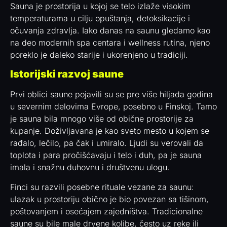
Sauna je prostorija u kojoj se telo izlaže visokim
temperaturama u cilju opuštanja, detoksikacije i
očuvanja zdravlja. Iako danas na saunu gledamo kao
na deo modernih spa centara i wellness rutina, njeno
poreklo je daleko starije i ukorenjeno u tradiciji.
Istorijski razvoj saune
Prvi oblici saune pojavili su se pre više hiljada godina
u severnim delovima Evrope, posebno u Finskoj. Tamo
je sauna bila mnogo više od obične prostorije za
kupanje. Doživljavana je kao sveto mesto u kojem se
rađalo, lečilo, pa čak i umiralo. Ljudi su verovali da
toplota i para pročišćavaju i telo i duh, pa je sauna
imala i snažnu duhovnu i društvenu ulogu.
Finci su razvili posebne rituale vezane za saunu:
ulazak u prostoriju obično je bio povezan sa tišinom,
poštovanjem i osećajem zajedništva. Tradicionalne
saune su bile male drvene kolibe, često uz reke ili