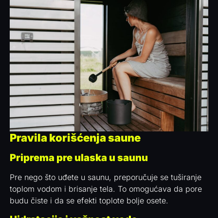
Pravila korišćenja saune
Priprema pre ulaska u saunu
Pre nego što uđete u saunu, preporučuje se tuširanje
toplom vodom i brisanje tela. To omogućava da pore
budu čiste i da se efekti toplote bolje osete.