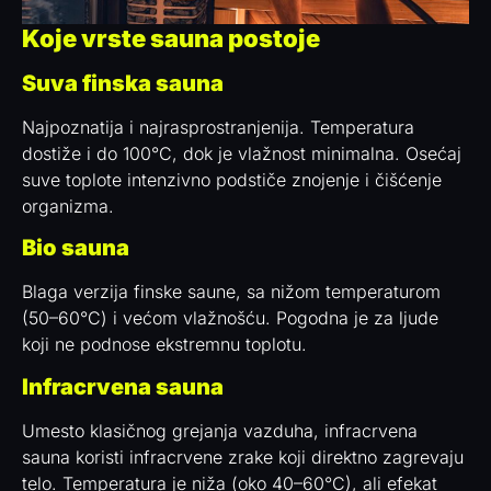
Koje vrste sauna postoje
Suva finska sauna
Najpoznatija i najrasprostranjenija. Temperatura
dostiže i do 100°C, dok je vlažnost minimalna. Osećaj
suve toplote intenzivno podstiče znojenje i čišćenje
organizma.
Bio sauna
Blaga verzija finske saune, sa nižom temperaturom
(50–60°C) i većom vlažnošću. Pogodna je za ljude
koji ne podnose ekstremnu toplotu.
Infracrvena sauna
Umesto klasičnog grejanja vazduha, infracrvena
sauna koristi infracrvene zrake koji direktno zagrevaju
telo. Temperatura je niža (oko 40–60°C), ali efekat