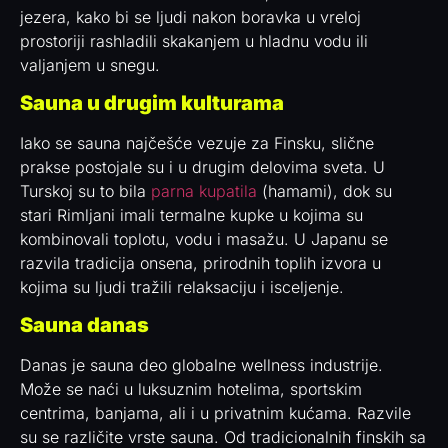
jezera, kako bi se ljudi nakon boravka u vreloj
prostoriji rashladili skakanjem u hladnu vodu ili
valjanjem u snegu.
Sauna u drugim kulturama
Iako se sauna najčešće vezuje za Finsku, slične
prakse postojale su i u drugim delovima sveta. U
Turskoj su to bila
parna kupatila
(hamami), dok su
stari Rimljani imali termalne kupke u kojima su
kombinovali toplotu, vodu i masažu. U Japanu se
razvila tradicija onsena, prirodnih toplih izvora u
kojima su ljudi tražili relaksaciju i isceljenje.
Sauna danas
Danas je sauna deo globalne wellness industrije.
Može se naći u luksuznim hotelima, sportskim
centrima, banjama, ali i u privatnim kućama. Razvile
su se različite vrste sauna. Od tradicionalnih finskih sa