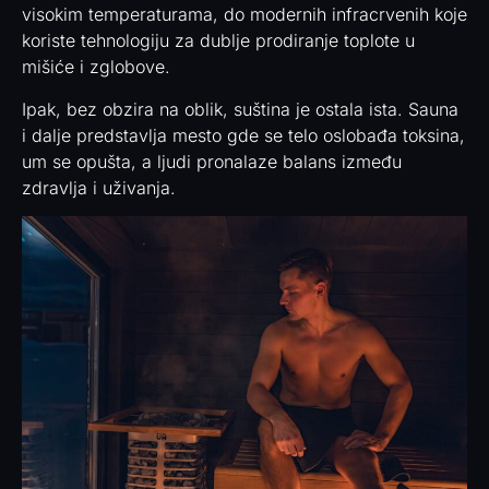
visokim temperaturama, do modernih infracrvenih koje
koriste tehnologiju za dublje prodiranje toplote u
mišiće i zglobove.
Ipak, bez obzira na oblik, suština je ostala ista. Sauna
i dalje predstavlja mesto gde se telo oslobađa toksina,
um se opušta, a ljudi pronalaze balans između
zdravlja i uživanja.