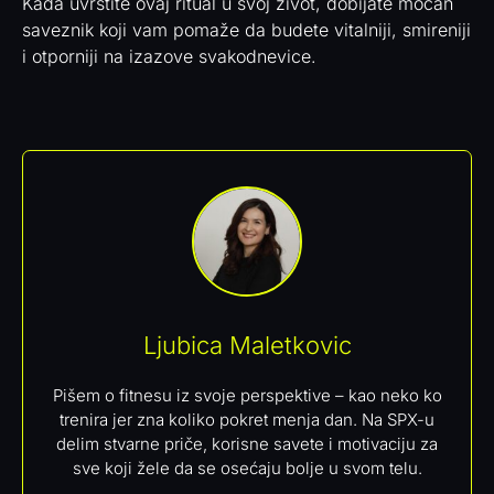
Kada uvrstite ovaj ritual u svoj život, dobijate moćan
saveznik koji vam pomaže da budete vitalniji, smireniji
i otporniji na izazove svakodnevice.
Ljubica Maletkovic
Pišem o fitnesu iz svoje perspektive – kao neko ko
trenira jer zna koliko pokret menja dan. Na SPX-u
delim stvarne priče, korisne savete i motivaciju za
sve koji žele da se osećaju bolje u svom telu.