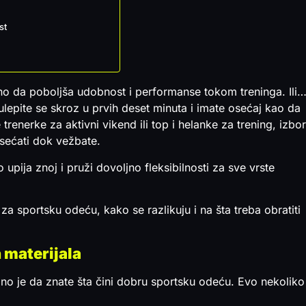
st
o da poboljša udobnost i performanse tokom treninga. Ili
ulepite se skroz u prvih deset minuta i imate osećaj kao da
 trenerke za aktivni vikend ili top i helanke za trening, izbor
osećati dok vežbate.
upija znoj i pruži dovoljno fleksibilnosti za sve vrste
za sportsku odeću, kako se razlikuju i na šta treba obratiti
 materijala
no je da znate šta čini dobru sportsku odeću. Evo nekoliko