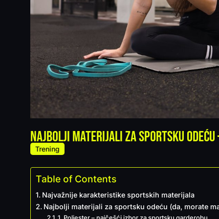
Najbolji materijali za sportsku odeću 
Trening
Table of Contents
Najvažnije karakteristike sportskih materijala
Najbolji materijali za sportsku odeću (da, morate mal
1. Poliester – najčešći izbor za sportsku garderobu