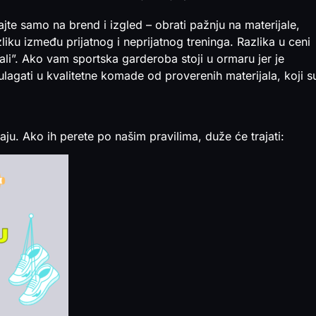
jte samo na brend i izgled – obrati pažnju na materijale,
azliku između prijatnog i neprijatnog treninga. Razlika u ceni
uvali”. Ako vam sportska garderoba stoji u ormaru jer je
lagati u kvalitetne komade od proverenih materijala, koji s
aju. Ako ih perete po našim pravilima, duže će trajati: