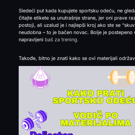
Sledeći put kada kupujete sportsku odeću, ne gleda
čitajte etikete sa unutrašnje strane, jer oni prave r
postoji, ali uzalud je i najlepši kroj ako ste se “sk
neudobna – to je bačen novac. Bolje je postepeno u
napravljeni
baš za trening.
Takođe, bitno je znati kako se ovi materijali održav