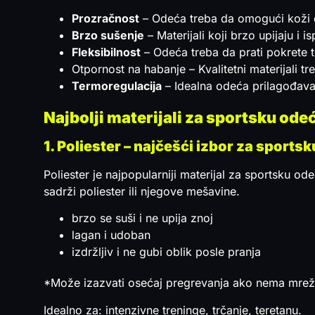
Prozračnost
– Odeća treba da omogući koži d
Brzo sušenje
– Materijali koji brzo upijaju i 
Fleksibilnost
– Odeća treba da prati pokrete t
Otpornost na habanje – Kvalitetni materijali tr
Termoregulacija
– Idealna odeća prilagođava t
Najbolji materijali za sportsku odeć
1. Poliester – najčešći izbor za sports
Poliester je najpopularniji materijal za sportsku ode
sadrži poliester ili njegove mešavine.
brzo se suši i ne upija znoj
lagan i udoban
izdržljiv i ne gubi oblik posle pranja
*Može izazvati osećaj pregrevanja ako nema mreža
Idealno za: intenzivne treninge, trčanje, teretanu.