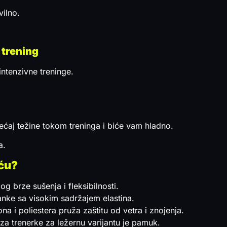
vilno.
 trening
 intenzivne treninge.
sećaj težine tokom treninga i biće vam hladno.
a.
eću?
og brze sušenja i fleksibilnosti.
lanke sa visokim sadržajem elastina.
a i poliestera pruža zaštitu od vetra i znojenja.
za trenerke za ležernu varijantu je pamuk.