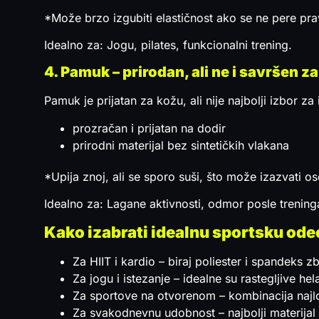
*Može brzo izgubiti elastičnost ako se ne pere pra
Idealno za: Jogu, pilates, funkcionalni trening.
4. Pamuk – prirodan, ali ne i savršen za
Pamuk je prijatan za kožu, ali nije najbolji izbor za
prozračan i prijatan na dodir
prirodni materijal bez sintetičkih vlakana
*Upija znoj, ali se sporo suši, što može izazvati o
Idealno za: Lagane aktivnosti, odmor posle trening
Kako izabrati idealnu sportsku od
Za HIIT i kardio – biraj poliester i spandeks zb
Za jogu i istezanje – idealne su rastegljive he
Za sportove na otvorenom – kombinacija najlon
Za svakodnevnu udobnost – najbolji materijal 