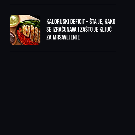
Kalorijski deficit – šta je, kako
se izračunava i zašto je ključ
za mršavljenje
…