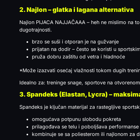
2. Najlon – glatka i lagana alternativa
Najlon PIJACA NAJJAČAAA – heh ne mislimo na to. Ov
dugotrajnosti.
brzo se suši i otporan je na gužvanje
prijatan na dodir – često se koristi u sports
pruža dobru zaštitu od vetra i hladnoće
*Može izazvati osećaj vlažnosti tokom dugih trening
Idealno za: treninge snage, sportove na otvorenom
3. Spandeks (Elastan, Lycra) – maksima
Spandeks je ključan materijal za rastegljive sport
omogućava potpunu slobodu pokreta
prilagođava se telu i poboljšava performanse 
kombinuje se sa poliesterom ili najlonom za d