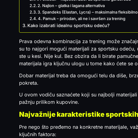
2. Najlon – glatka i lagana alternativa
3. Spandeks (Elastan, Lycra) – maksimalna fleksibilno
4. Pamuk – prirodan, ali ne i savršen za trening
Kako izabrati idealnu sportsku odeću?
Prava odevna kombinacija za trening može značajn
su to najgori mogući materijali za sportsku odeću, 
ste u kesi. Nije kul. Bez obzira da li birate pamučne
materijala igra ključnu ulogu u tome kako ćete se 
Dobar materijal treba da omogući telu da diše, brzo 
pokreta.
U ovom vodiču saznaćete koji su najbolji materijali 
pažnju prilikom kupovine.
Najvažnije karakteristike sportskih
Pre nego što pređemo na konkretne materijale, važ
ključnih faktora: