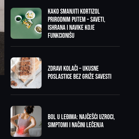
Kako smanjiti kortizol
prirodnim putem – saveti,
ishrana i navike koje
funkcionišu
Zdravi kolači – ukusne
poslastice bez griže savesti
Bol u leđima: najčešći uzroci,
simptomi i načini lečenja