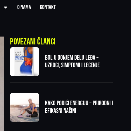
O nama
Kontakt
Povezani članci
Bol u donjem delu leđa –
uzroci, simptomi i lečenje
Kako podići energiju – prirodni i
efikasni načini