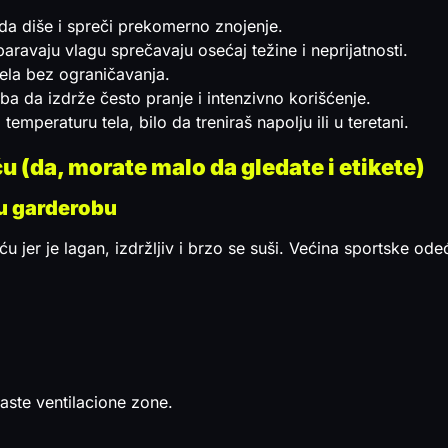
a diše i spreči prekomerno znojenje.
isparavaju vlagu sprečavaju osećaj težine i neprijatnosti.
ela bez ograničavanja.
eba da izdrže često pranje i intenzivno korišćenje.
emperaturu tela, bilo da treniraš napolju ili u teretani.
u (da, morate malo da gledate i etikete)
ku garderobu
ću jer je lagan, izdržljiv i brzo se suši. Većina sportske ode
ste ventilacione zone.