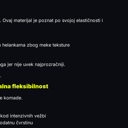
aj materijal je poznat po svojoj elastičnosti i
kim helankama zbog meke teksture
a jer nije uvek najprozračniji.
.
lna fleksibilnost
ske komade.
kod intenzivnih vežbi
odatnu čvrstinu