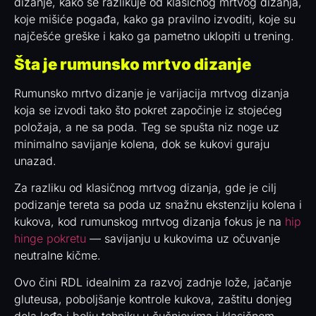
dizanje, kako se razlikuje od klasičnog mrtvog dizanja,
koje mišiće pogađa, kako ga pravilno izvoditi, koje su
najčešće greške i kako ga pametno uklopiti u trening.
Šta je rumunsko mrtvo dizanje
Rumunsko mrtvo dizanje je varijacija mrtvog dizanja
koja se izvodi tako što pokret započinje iz stojećeg
položaja, a ne sa poda. Teg se spušta niz noge uz
minimalno savijanje kolena, dok se kukovi guraju
unazad.
Za razliku od klasičnog mrtvog dizanja, gde je cilj
podizanje tereta sa poda uz snažnu ekstenziju kolena i
kukova, kod rumunskog mrtvog dizanja fokus je na
hip
hinge pokretu
— savijanju u kukovima uz očuvanje
neutralne kičme.
Ovo čini RDL idealnim za razvoj zadnje lože, jačanje
gluteusa, poboljšanje kontrole kukova, zaštitu donjeg