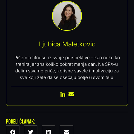
Ljubica Maletkovic
Pišem o fitnesu iz svoje perspektive – kao neko ko
trenira jer zna koliko pokret menja dan. Na SPX-u
delim stvarne priče, korisne savete i motivaciju za
sve koji žele da se osećaju bolje u svom telu.
Podeli članak: