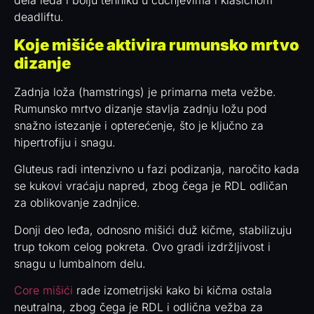
dela leđa i bolju tehniku u čučnjevima i klasičnom
deadliftu.
Koje mišiće aktivira rumunsko mrtvo
dizanje
Zadnja loža (hamstrings) je primarna meta vežbe.
Rumunsko mrtvo dizanje stavlja zadnju ložu pod
snažno istezanje i opterećenje, što je ključno za
hipertrofiju i snagu.
Gluteus radi intenzivno u fazi podizanja, naročito kada
se kukovi vraćaju napred, zbog čega je RDL odličan
za oblikovanje zadnjice.
Donji deo leđa, odnosno mišići duž kičme, stabilizuju
trup tokom celog pokreta. Ovo gradi izdržljivost i
snagu u lumbalnom delu.
Core mišići
rade izometrijski kako bi kičma ostala
neutralna, zbog čega je RDL i odlična vežba za