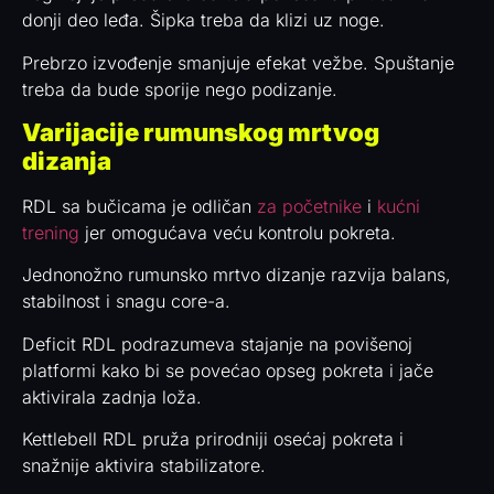
donji deo leđa. Šipka treba da klizi uz noge.
Prebrzo izvođenje smanjuje efekat vežbe. Spuštanje
treba da bude sporije nego podizanje.
Varijacije rumunskog mrtvog
dizanja
RDL sa bučicama je odličan
za početnike
i
kućni
trening
jer omogućava veću kontrolu pokreta.
Jednonožno rumunsko mrtvo dizanje razvija balans,
stabilnost i snagu core-a.
Deficit RDL podrazumeva stajanje na povišenoj
platformi kako bi se povećao opseg pokreta i jače
aktivirala zadnja loža.
Kettlebell RDL pruža prirodniji osećaj pokreta i
snažnije aktivira stabilizatore.