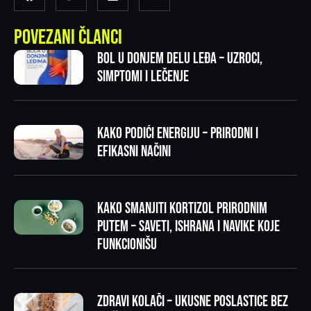
Povezani članci
Bol u donjem delu leđa – uzroci,
simptomi i lečenje
Kako podići energiju – prirodni i
efikasni načini
Kako smanjiti kortizol prirodnim
putem – saveti, ishrana i navike koje
funkcionišu
Zdravi kolači – ukusne poslastice bez