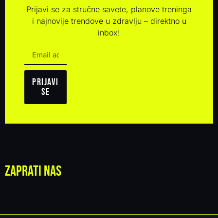
Prijavi se za stručne savete, planove treninga
i najnovije trendove u zdravlju – direktno u
inbox!
Prijavi
se
Zaprati nas