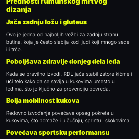
Prednosti rumunskog mrtvog
dizanja
Jača zadnju ložu i gluteus
Ovo je jedna od najboljih vežbi za zadnju stranu
butina, koja je često slabija kod ljudi koji mnogo sede
ili trče.
Poboljšava zdravlje donjeg dela leđa
Kada se pravilno izvodi, RDL jača stabilizatore kičme i
uči telo kako da se savija u kukovima umesto u
leđima, što je ključno za prevenciju povreda.
Bolja mobilnost kukova
Redovno izvođenje povećava opseg pokreta u
kukovima, što pomaže i u čučnju, sprintu i skokovima.
Povećava sportsku performansu