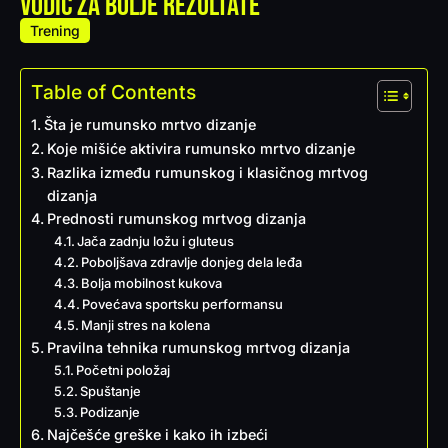
vodič za bolje rezultate
Trening
Table of Contents
Šta je rumunsko mrtvo dizanje
Koje mišiće aktivira rumunsko mrtvo dizanje
Razlika između rumunskog i klasičnog mrtvog
dizanja
Prednosti rumunskog mrtvog dizanja
Jača zadnju ložu i gluteus
Poboljšava zdravlje donjeg dela leđa
Bolja mobilnost kukova
Povećava sportsku performansu
Manji stres na kolena
Pravilna tehnika rumunskog mrtvog dizanja
Početni položaj
Spuštanje
Podizanje
Najčešće greške i kako ih izbeći