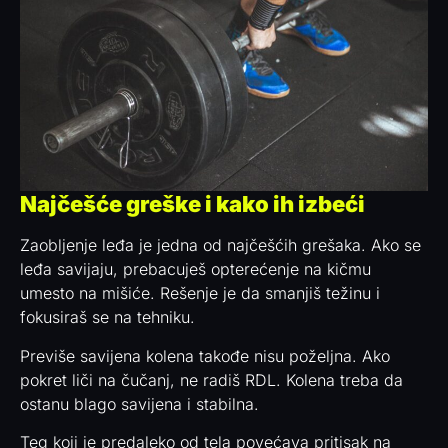
Najčešće greške i kako ih izbeći
Zaobljenje leđa je jedna od najčešćih grešaka. Ako se
leđa savijaju, prebacuješ opterećenje na kičmu
umesto na mišiće. Rešenje je da smanjiš težinu i
fokusiraš se na tehniku.
Previše savijena kolena takođe nisu poželjna. Ako
pokret liči na čučanj, ne radiš RDL. Kolena treba da
ostanu blago savijena i stabilna.
Teg koji je predaleko od tela povećava pritisak na