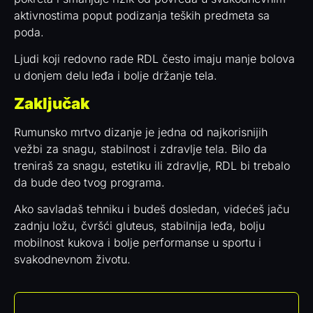
aktivnostima poput podizanja teških predmeta sa
poda.
Ljudi koji redovno rade RDL često imaju manje bolova
u donjem delu leđa i bolje držanje tela.
Zaključak
Rumunsko mrtvo dizanje je jedna od najkorisnijih
vežbi za snagu, stabilnost i zdravlje tela. Bilo da
treniraš za snagu, estetiku ili zdravlje, RDL bi trebalo
da bude deo tvog programa.
Ako savladaš tehniku i budeš dosledan, videćeš jaču
zadnju ložu, čvršći gluteus, stabilnija leđa, bolju
mobilnost kukova i bolje performanse u sportu i
svakodnevnom životu.