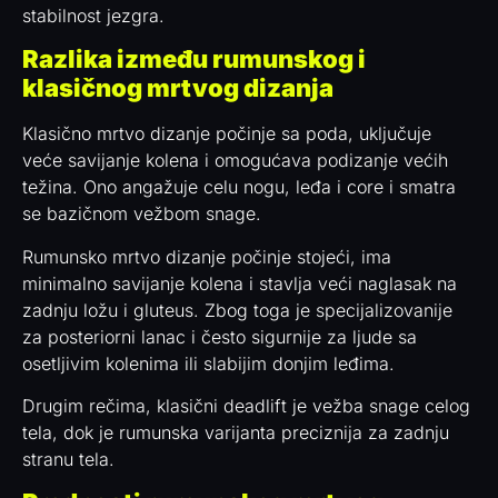
stabilnost jezgra.
Razlika između rumunskog i
klasičnog mrtvog dizanja
Klasično mrtvo dizanje počinje sa poda, uključuje
veće savijanje kolena i omogućava podizanje većih
težina. Ono angažuje celu nogu, leđa i core i smatra
se bazičnom vežbom snage.
Rumunsko mrtvo dizanje počinje stojeći, ima
minimalno savijanje kolena i stavlja veći naglasak na
zadnju ložu i gluteus. Zbog toga je specijalizovanije
za posteriorni lanac i često sigurnije za ljude sa
osetljivim kolenima ili slabijim donjim leđima.
Drugim rečima, klasični deadlift je vežba snage celog
tela, dok je rumunska varijanta preciznija za zadnju
stranu tela.