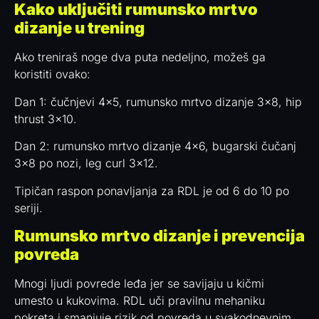
Kako uključiti rumunsko mrtvo
dizanje u trening
Ako treniraš noge dva puta nedeljno, možeš ga
koristiti ovako:
Dan 1: čučnjevi 4×5, rumunsko mrtvo dizanje 3×8, hip
thrust 3×10.
Dan 2: rumunsko mrtvo dizanje 4×6, bugarski čučanj
3×8 po nozi, leg curl 3×12.
Tipičan raspon ponavljanja za RDL je od 6 do 10 po
seriji.
Rumunsko mrtvo dizanje i prevencija
povreda
Mnogi ljudi povrede leđa jer se savijaju u kičmi
umesto u kukovima. RDL uči pravilnu mehaniku
pokreta i smanjuje rizik od povreda u svakodnevnim