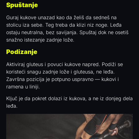
Spuštanje
Guraj kukove unazad kao da želiš da sedneš na
stolicu iza sebe. Teg treba da klizi niz noge. Leđa
ostaju neutralna, bez savijanja. Spuštaj dok ne osetiš
snažno istezanje zadnje lože.
Podizanje
Aktiviraj gluteus i povuci kukove napred. Podiži se
koristeći snagu zadnje lože i gluteusa, ne leđa.
Završna pozicija je potpuno uspravno — kukovi i
ramena u liniji.
Ključ je da pokret dolazi iz kukova, a ne iz donjeg dela
leđa.