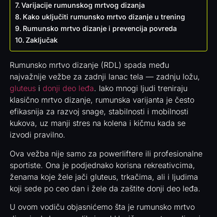
Varijacije rumunskog mrtvog dizanja
Kako uključiti rumunsko mrtvo dizanje u trening
Rumunsko mrtvo dizanje i prevencija povreda
Zaključak
Rumunsko mrtvo dizanje (RDL) spada među
najvažnije vežbe za zadnji lanac tela — zadnju ložu,
gluteus
i
donji deo leđa
. Iako mnogi ljudi treniraju
klasično mrtvo dizanje, rumunska varijanta je često
efikasnija za razvoj snage, stabilnosti i mobilnosti
kukova, uz manji stres na kolena i kičmu kada se
izvodi pravilno.
Ova vežba nije samo za powerliftere ili profesionalne
sportiste. Ona je podjednako korisna rekreativcima,
ženama koje žele jači gluteus, trkačima, ali i ljudima
koji sede po ceo dan i žele da zaštite donji deo leđa.
U ovom vodiču objasnićemo šta je rumunsko mrtvo