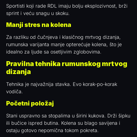
Sportisti koji rade RDL imaju bolju eksplozivnost, brži
sprint i veću snagu u skoku.
Manji stres na kolena
Za razliku od čučnjeva i klasičnog mrtvog dizanja,
rumunska varijanta manje opterećuje kolena, što je
idealno za ljude sa osetljivim zglobovima.
Pravilna tehnika rumunskog mrtvog
dizanja
Tehnika je najvažnija stavka. Evo korak-po-korak
vodiča.
Početni položaj
Stani uspravno sa stopalima u širini kukova. Drži šipku
ili bučice ispred butina. Kolena su blago savijena i
ostaju gotovo nepomična tokom pokreta.