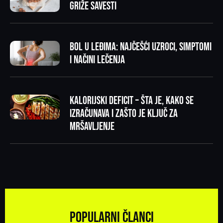
griže savesti
Bol u leđima: najčešći uzroci, simptomi
i načini lečenja
Kalorijski deficit – šta je, kako se
izračunava i zašto je ključ za
mršavljenje
Popularni članci