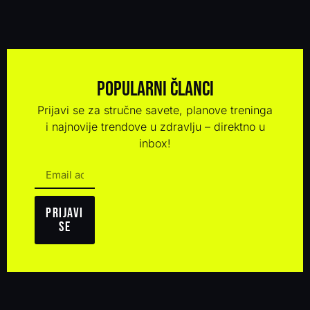
Popularni članci
Prijavi se za stručne savete, planove treninga
i najnovije trendove u zdravlju – direktno u
inbox!
Prijavi
se