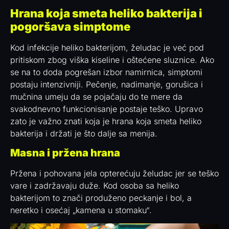
Hrana koja smeta heliko bakterija i
pogoršava simptome
Kod infekcije heliko bakterijom, želudac je već pod
pritiskom zbog viška kiseline i oštećene sluznice. Ako
se na to doda pogrešan izbor namirnica, simptomi
postaju intenzivniji. Pečenje, nadimanje, gorušica i
mučnina umeju da se pojačaju do te mere da
svakodnevno funkcionisanje postaje teško. Upravo
zato je važno znati koja je hrana koja smeta heliko
bakterija i držati je što dalje sa menija.
Masna i pržena hrana
Pržena i pohovana jela opterećuju želudac jer se teško
vare i zadržavaju duže. Kod osoba sa heliko
bakterijom to znači produženo peckanje i bol, a
neretko i osećaj „kamena u stomaku“.