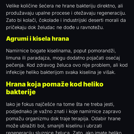
Velike količine šećera ne hrane bakteriju direktno, ali
produžavaju upalne procese i otežavaju regeneraciju.
Zato bi kolači, čokolade i industrijski deserti morali da
pričekaju dok želudac ne dođe u ravnotežu.
Agrumi i kisela hrana
Namirnice bogate kiselinama, poput pomorandži,
limuna ili paradajza, mogu dodatno pojačati osećaj
pečenja. Kod zdravog želuca ovo nije problem, ali kod
infekcije heliko bakterijom svaka kiselina je višak.
Hrana koja pomaže kod heliko
bakterije
Iako je fokus najčešće na tome šta ne treba jesti,
podjednako je važno znati i koje namirnice zapravo
pomažu organizmu dok traje terapija. Odabir hrane
može ublažiti bol, smanjiti kiselinu i ubrzati
regeneraciju sluznice želuca. Zato, ako imate heliko