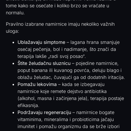
tome kako se osećate i koliko brzo se vraćate u
normalu.
Pravilno izabrane namirnice imaju nekoliko važnih
uloga:
Ublažavaju simptome
– lagana hrana smanjuje
osećaj pečenja, bol i nadimanje, što znači da
terapija lakše „radi svoj posao“.
Štite želudačnu sluznicu
– pojedine namirnice,
poput banana ili kuvanog povrća, deluju blago i
oblažu želudac, čuvajući ga od dodatnih iritacija.
Pomažu lekovima
– kada se izbegavaju
namirnice koje remete dejstvo antibiotika
(alkohol, masna i začinjena jela), terapija postaje
efikasnija.
Podržavaju regeneraciju
– namirnice bogate
vitaminima, mineralima i probioticima jačaju
imunitet i pomažu organizmu da se brže izbori