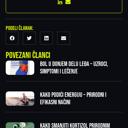
Podeli članak:
Povezani članci
Bol u donjem delu leđa – uzroci,
simptomi i lečenje
Kako podići energiju – prirodni i
efikasni načini
Kako smanjiti kortizol prirodnim