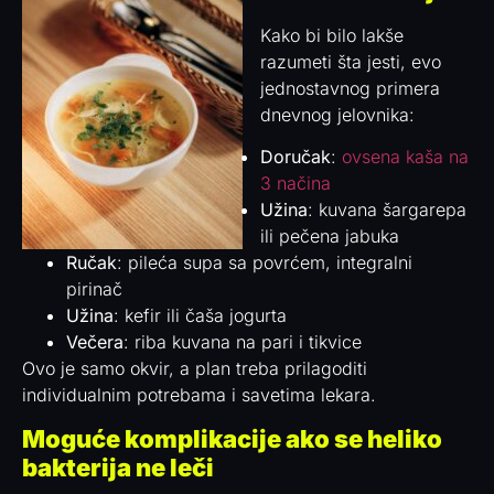
Kako bi bilo lakše
razumeti šta jesti, evo
jednostavnog primera
dnevnog jelovnika:
Doručak
:
ovsena kaša na
3 načina
Užina
: kuvana šargarepa
ili pečena jabuka
Ručak
: pileća supa sa povrćem, integralni
pirinač
Užina
: kefir ili čaša jogurta
Večera
: riba kuvana na pari i tikvice
Ovo je samo okvir, a plan treba prilagoditi
individualnim potrebama i savetima lekara.
Moguće komplikacije ako se heliko
bakterija ne leči