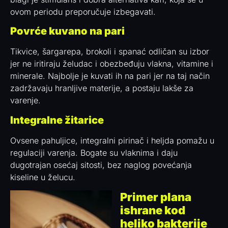
ovom periodu preporučuje izbegavati.
Povrće kuvano na pari
Tikvice, šargarepa, brokoli i spanać odličan su izbor
jer ne iritiraju želudac i obezbeđuju vlakna, vitamine i
minerale. Najbolje je kuvati ih na pari jer na taj način
zadržavaju hranljive materije, a postaju lakše za
varenje.
Integralne žitarice
Ovsene pahuljice, integralni pirinač i heljda pomažu u
regulaciji varenja. Bogate su vlaknima i daju
dugotrajan osećaj sitosti, bez naglog povećanja
kiseline u želucu.
Primer plana
ishrane kod
heliko bakterije