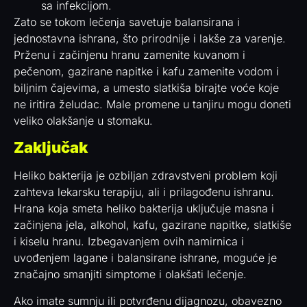
sa infekcijom.
Zato se tokom lečenja savetuje balansirana i
jednostavna ishrana, što prirodnije i lakše za varenje.
Prženu i začinjenu hranu zamenite kuvanom i
pečenom, gazirane napitke i kafu zamenite vodom i
biljnim čajevima, a umesto slatkiša birajte voće koje
ne iritira želudac. Male promene u tanjiru mogu doneti
veliko olakšanje u stomaku.
Zaključak
Heliko bakterija je ozbiljan zdravstveni problem koji
zahteva lekarsku terapiju, ali i prilagođenu ishranu.
Hrana koja smeta heliko bakterija uključuje masna i
začinjena jela, alkohol, kafu, gazirane napitke, slatkiše
i kiselu hranu. Izbegavanjem ovih namirnica i
uvođenjem lagane i balansirane ishrane, moguće je
značajno smanjiti simptome i olakšati lečenje.
Ako imate sumnju ili potvrđenu dijagnozu, obavezno