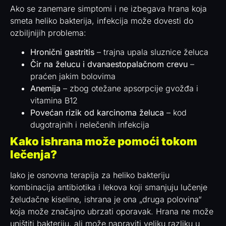
Ako se zanemare simptomi i ne izbegava hrana koja
smeta heliko bakterija, infekcija može dovesti do
ozbiljnijih problema:
Hronični gastritis
– trajna upala sluznice želuca
Čir na želucu i dvanaestopalačnom crevu
–
praćen jakim bolovima
Anemija
– zbog otežane apsorpcije gvožđa i
vitamina B12
Povećan rizik od karcinoma želuca
– kod
dugotrajnih i nelečenih infekcija
Kako ishrana može pomoći tokom
lečenja?
Iako je osnovna terapija za heliko bakteriju
kombinacija antibiotika i lekova koji smanjuju lučenje
želudačne kiseline, ishrana je ona „druga polovina“
koja može značajno ubrzati oporavak. Hrana ne može
uništiti bakteriju, ali može napraviti veliku razliku u