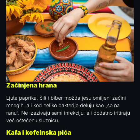
Začinjena hrana
Ljuta paprika, čili i biber možda jesu omiljeni začini
mnogih, ali kod heliko bakterije deluju kao „so na
ranu“. Ne izazivaju sami infekciju, ali dodatno iritiraju
već oštećenu sluznicu.
Kafa i kofeinska pića