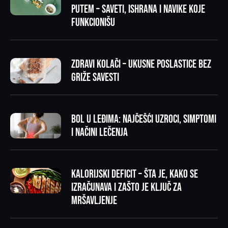
putem – saveti, ishrana i navike koje
funkcionišu
Zdravi kolači – ukusne poslastice bez
griže savesti
Bol u leđima: najčešći uzroci, simptomi
i načini lečenja
Kalorijski deficit – šta je, kako se
izračunava i zašto je ključ za
mršavljenje