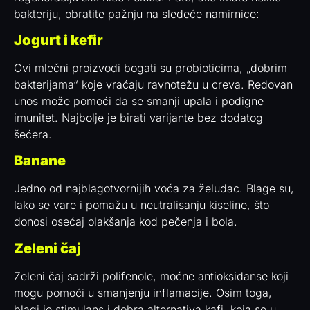
bakteriju, obratite pažnju na sledeće namirnice:
Jogurt i kefir
Ovi mlečni proizvodi bogati su probioticima, „dobrim
bakterijama“ koje vraćaju ravnotežu u creva. Redovan
unos može pomoći da se smanji upala i podigne
imunitet. Najbolje je birati varijante bez dodatog
šećera.
Banane
Jedno od najblagotvornijih voća za želudac. Blage su,
lako se vare i pomažu u neutralisanju kiseline, što
donosi osećaj olakšanja kod pečenja i bola.
Zeleni čaj
Zeleni čaj sadrži polifenole, moćne antioksidanse koji
mogu pomoći u smanjenju inflamacije. Osim toga,
blagi je stimulans i dobra alternativa kafi, koja se u