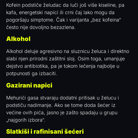
Kofein podstiče želudac da luči još više kiseline, pa
kafa, energetski napici ili crni čaj lako mogu da
pogoršaju simptome. Čak i varijanta „bez kofeina“
često nije dovoljno bezazlena.
Alkohol
Alkohol deluje agresivno na sluznicu želuca i direktno
slabi njen prirodni zaštitni sloj. Osim toga, umanjuje
dejstvo antibiotika, pa je tokom lečenja najbolje u
potpunosti ga izbaciti.
Gazirani napici
Mehurići gasa stvaraju dodatni pritisak u želucu i
podstiču nadimanje. Ako se tome doda šećer iz
većine ovih pića, jasno je zašto spadaju u grupu
„najgorih izbora“.
Slatkiši i rafinisani šećeri