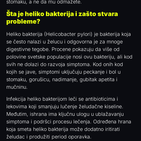
stomaku, a ne da mu odmažete.
Šta je heliko bakterija i zašto stvara
probleme?
Heliko bakterija (Helicobacter pylori) je bakterija koja
se često nalazi u želucu i odgovorna je za mnoge
digestivne tegobe. Procene pokazuju da više od
polovine svetske populacije nosi ovu bakteriju, ali kod
svih ne dolazi do razvoja simptoma. Kod onih kod
kojih se jave, simptomi uključuju peckanje i bol u
stomaku, gorušicu, nadimanje, gubitak apetita i
mučninu.
Infekcija heliko bakterijom leči se antibioticima i
lekovima koji smanjuju lučenje želudačne kiseline.
Međutim, ishrana ima ključnu ulogu u ublažavanju
simptoma i podršci procesu lečenja. Određena hrana
koja smeta heliko bakterija može dodatno iritirati
želudac i produžiti period oporavka.