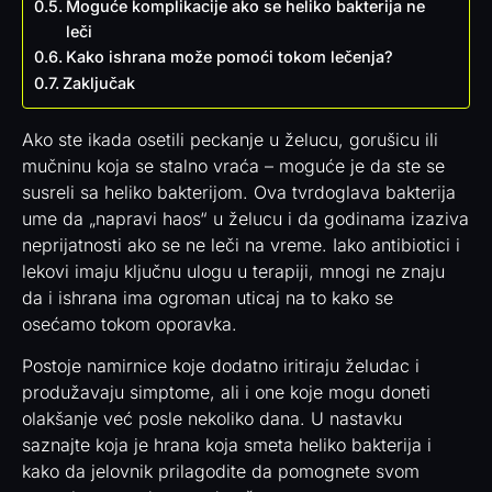
Moguće komplikacije ako se heliko bakterija ne
leči
Kako ishrana može pomoći tokom lečenja?
Zaključak
Ako ste ikada osetili peckanje u želucu, gorušicu ili
mučninu koja se stalno vraća – moguće je da ste se
susreli sa heliko bakterijom. Ova tvrdoglava bakterija
ume da „napravi haos“ u želucu i da godinama izaziva
neprijatnosti ako se ne leči na vreme. Iako antibiotici i
lekovi imaju ključnu ulogu u terapiji, mnogi ne znaju
da i ishrana ima ogroman uticaj na to kako se
osećamo tokom oporavka.
Postoje namirnice koje dodatno iritiraju želudac i
produžavaju simptome, ali i one koje mogu doneti
olakšanje već posle nekoliko dana. U nastavku
saznajte koja je hrana koja smeta heliko bakterija i
kako da jelovnik prilagodite da pomognete svom