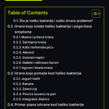
Table of Contents
Šta je heliko bakterija i zašto stvara probleme?
Hrana koja smeta heliko bakterija i pogoršava
simptome
Masna i pržena hrana
Začinjena hrana
Kafa i kofeinska pića
Alkohol
Gazirani napici
Slatkiši i rafinisani šećeri
Agrumi i kisela hrana
Hrana koja pomaže kod heliko bakterije
Jogurt i kefir
Banane
Zeleni čaj
Povrće kuvano na pari
Integralne žitarice
Primer plana ishrane kod heliko bakterije