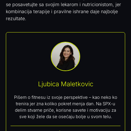
se posavetujte sa svojim lekarom i nutricionistom, jer
kombinacija terapije i pravilne ishrane daje najbolje
rezultate.
Ljubica Maletkovic
Pišem o fitnesu iz svoje perspektive – kao neko ko
trenira jer zna koliko pokret menja dan. Na SPX-u
delim stvarne priče, korisne savete i motivaciju za
sve koji žele da se osećaju bolje u svom telu.