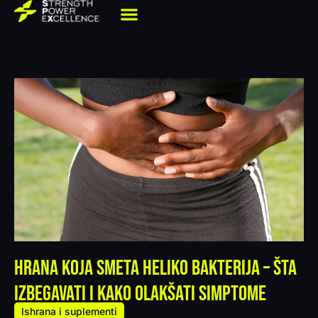
Hrana koja smeta heliko bakterija – šta
izbegavati i kako olakšati simptome
Ishrana i suplementi