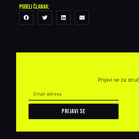
Podeli članak:
Prijavi se za stru
Prijavi se