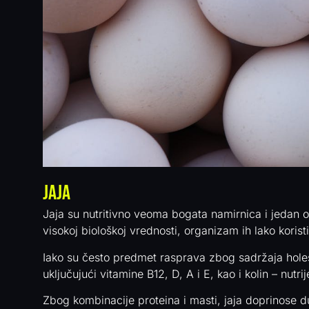
Jaja
Jaja su nutritivno veoma bogata namirnica i jedan od
visokoj biološkoj vrednosti, organizam ih lako korist
Iako su često predmet rasprava zbog sadržaja holest
uključujući vitamine B12, D, A i E, kao i kolin – nut
Zbog kombinacije proteina i masti, jaja doprinose du