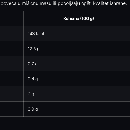
 povećaju mišićnu masu ili poboljšaju opšti kvalitet ishrane.
Količina (100 g)
143 kcal
12.6 g
0.7 g
0.4 g
0 g
9.9 g