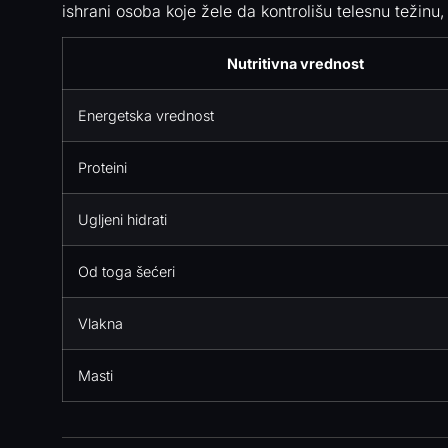
ishrani osoba koje žele da kontrolišu telesnu težinu,
Nutritivna vrednost
Energetska vrednost
Proteini
Ugljeni hidrati
Od toga šećeri
Vlakna
Masti