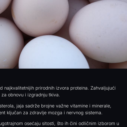
 najkvalitetnijih prirodnih izvora proteina. Zahvaljujući
i za obnovu i izgradnju tkiva.
erola, jaja sadrže brojne važne vitamine i minerale,
rijent ključan za zdravlje mozga i nervnog sistema.
gotrajnom osećaju sitosti, što ih čini odličnim izborom u