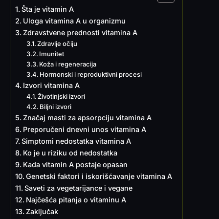
Šta je vitamin A
Uloga vitamina A u organizmu
Zdravstvene prednosti vitamina A
Zdravlje očiju
Imunitet
Koža i regeneracija
Hormonski i reproduktivni procesi
Izvori vitamina A
Životinjski izvori
Biljni izvori
Značaj masti za apsorpciju vitamina A
Preporučeni dnevni unos vitamina A
Simptomi nedostatka vitamina A
Ko je u riziku od nedostatka
Kada vitamin A postaje opasan
Genetski faktori i iskorišćavanje vitamina A
Saveti za vegetarijance i vegane
Najčešća pitanja o vitaminu A
Zaključak