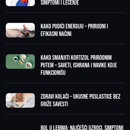
simptomi i lečenje
Kako podići energiju – prirodni i
efikasni načini
Kako smanjiti kortizol prirodnim
putem – saveti, ishrana i navike koje
funkcionišu
Zdravi kolači – ukusne poslastice bez
griže savesti
Bol u leđima: najčešći uzroci, simptomi