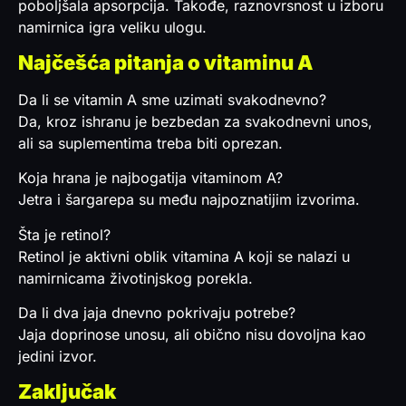
poboljšala apsorpcija. Takođe, raznovrsnost u izboru
namirnica igra veliku ulogu.
Najčešća pitanja o vitaminu A
Da li se vitamin A sme uzimati svakodnevno?
Da, kroz ishranu je bezbedan za svakodnevni unos,
ali sa suplementima treba biti oprezan.
Koja hrana je najbogatija vitaminom A?
Jetra i šargarepa su među najpoznatijim izvorima.
Šta je retinol?
Retinol je aktivni oblik vitamina A koji se nalazi u
namirnicama životinjskog porekla.
Da li dva jaja dnevno pokrivaju potrebe?
Jaja doprinose unosu, ali obično nisu dovoljna kao
jedini izvor.
Zaključak