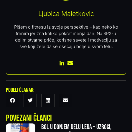
Ljubica Maletkovic
Pišem o fitnesu iz svoje perspektive – kao neko ko
trenira jer zna koliko pokret menja dan. Na SPX-u
delim stvarne priče, korisne savete i motivaciju za
sve koji žele da se osećaju bolje u svom telu.
Podeli članak:
Povezani članci
Bol u donjem delu leđa – uzroci,