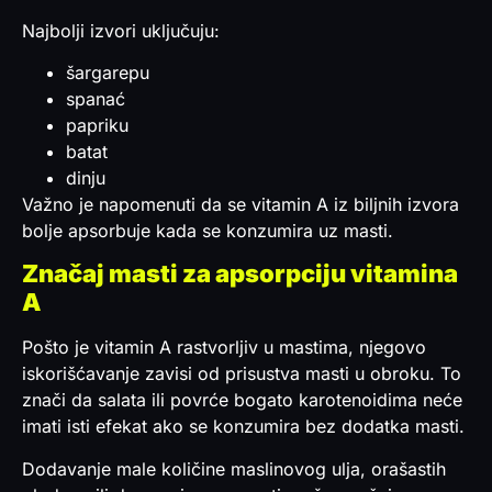
Najbolji izvori uključuju:
šargarepu
spanać
papriku
batat
dinju
Važno je napomenuti da se vitamin A iz biljnih izvora
bolje apsorbuje kada se konzumira uz masti.
Značaj masti za apsorpciju vitamina
A
Pošto je vitamin A rastvorljiv u mastima, njegovo
iskorišćavanje zavisi od prisustva masti u obroku. To
znači da salata ili povrće bogato karotenoidima neće
imati isti efekat ako se konzumira bez dodatka masti.
Dodavanje male količine maslinovog ulja, orašastih