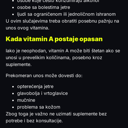
osobe koje često konzumiraju alkohol
osobe sa bolestima jetre
ljudi sa ograničenom ili jednoličnom ishranom
U ovim slučajevima treba obratiti posebnu pažnju na
unos ovog vitamina.
Kada vitamin A postaje opasan
Iako je neophodan, vitamin A može biti štetan ako se
unosi u prevelikim količinama, posebno kroz
suplemente.
Prekomeran unos može dovesti do:
opterećenja jetre
glavobolja i vrtoglavice
mučnine
problema sa kožom
Zbog toga je važno ne uzimati suplemente bez
potrebe i bez konsultacije.