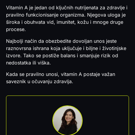
Vitamin A je jedan od ključnih nutrijenata za zdravlje i
pravilno funkcionisanje organizma. Njegova uloga je
široka i obuhvata vid, imunitet, kožu i mnoge druge
procese.
Najbolji način da obezbedite dovoljan unos jeste
raznovrsna ishrana koja uključuje i biljne i životinjske
izvore. Tako se postiže balans i smanjuje rizik od
nedostatka ili viška.
Kada se pravilno unosi, vitamin A postaje važan
saveznik u očuvanju zdravlja.