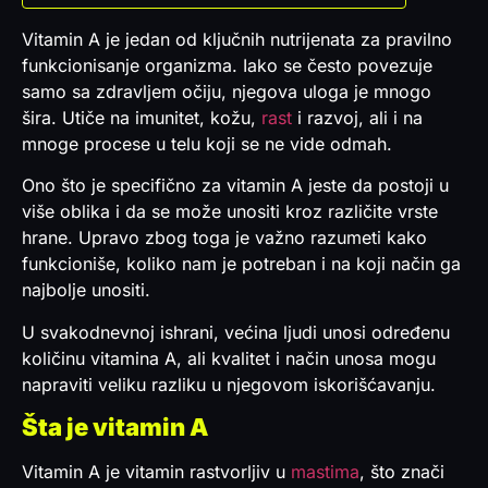
Vitamin A je jedan od ključnih nutrijenata za pravilno
funkcionisanje organizma. Iako se često povezuje
samo sa zdravljem očiju, njegova uloga je mnogo
šira. Utiče na imunitet, kožu,
rast
i razvoj, ali i na
mnoge procese u telu koji se ne vide odmah.
Ono što je specifično za vitamin A jeste da postoji u
više oblika i da se može unositi kroz različite vrste
hrane. Upravo zbog toga je važno razumeti kako
funkcioniše, koliko nam je potreban i na koji način ga
najbolje unositi.
U svakodnevnoj ishrani, većina ljudi unosi određenu
količinu vitamina A, ali kvalitet i način unosa mogu
napraviti veliku razliku u njegovom iskorišćavanju.
Šta je vitamin A
Vitamin A je vitamin rastvorljiv u
mastima
, što znači