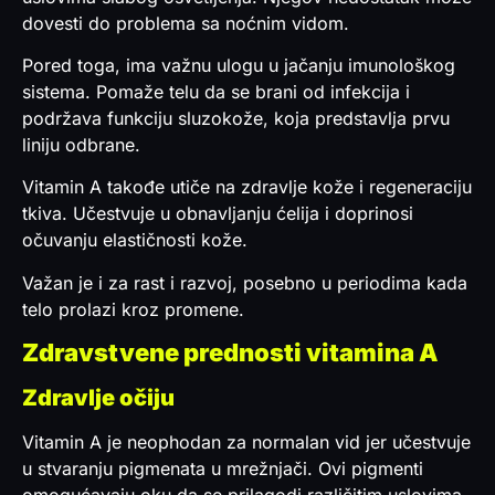
dovesti do problema sa noćnim vidom.
Pored toga, ima važnu ulogu u jačanju imunološkog
sistema. Pomaže telu da se brani od infekcija i
podržava funkciju sluzokože, koja predstavlja prvu
liniju odbrane.
Vitamin A takođe utiče na zdravlje kože i regeneraciju
tkiva. Učestvuje u obnavljanju ćelija i doprinosi
očuvanju elastičnosti kože.
Važan je i za rast i razvoj, posebno u periodima kada
telo prolazi kroz promene.
Zdravstvene prednosti vitamina A
Zdravlje očiju
Vitamin A je neophodan za normalan vid jer učestvuje
u stvaranju pigmenata u mrežnjači. Ovi pigmenti