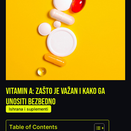
Vitamin A: Zašto Je Važan I Kako Ga
Unositi Bezbedno
Ishrana i suplementi
Table of Contents