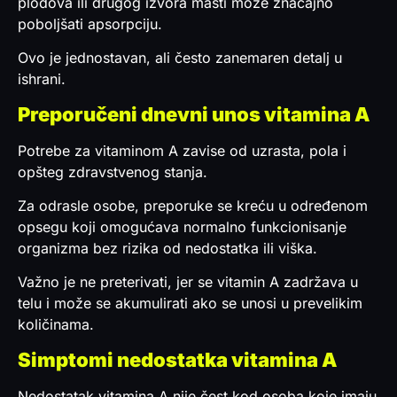
plodova ili drugog izvora masti može značajno
poboljšati apsorpciju.
Ovo je jednostavan, ali često zanemaren detalj u
ishrani.
Preporučeni dnevni unos vitamina A
Potrebe za vitaminom A zavise od uzrasta, pola i
opšteg zdravstvenog stanja.
Za odrasle osobe, preporuke se kreću u određenom
opsegu koji omogućava normalno funkcionisanje
organizma bez rizika od nedostatka ili viška.
Važno je ne preterivati, jer se vitamin A zadržava u
telu i može se akumulirati ako se unosi u prevelikim
količinama.
Simptomi nedostatka vitamina A
Nedostatak vitamina A nije čest kod osoba koje imaju