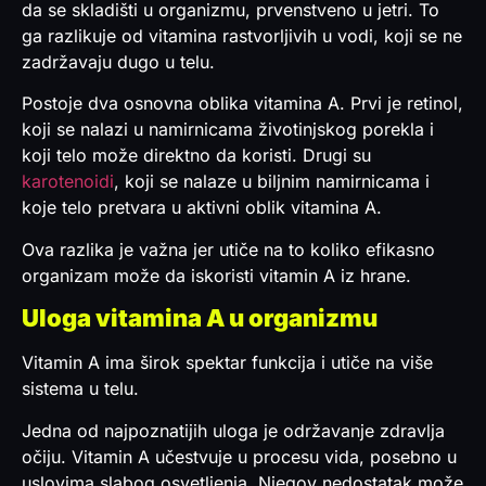
da se skladišti u organizmu, prvenstveno u jetri. To
ga razlikuje od vitamina rastvorljivih u vodi, koji se ne
zadržavaju dugo u telu.
Postoje dva osnovna oblika vitamina A. Prvi je retinol,
koji se nalazi u namirnicama životinjskog porekla i
koji telo može direktno da koristi. Drugi su
karotenoidi
, koji se nalaze u biljnim namirnicama i
koje telo pretvara u aktivni oblik vitamina A.
Ova razlika je važna jer utiče na to koliko efikasno
organizam može da iskoristi vitamin A iz hrane.
Uloga vitamina A u organizmu
Vitamin A ima širok spektar funkcija i utiče na više
sistema u telu.
Jedna od najpoznatijih uloga je održavanje zdravlja
očiju. Vitamin A učestvuje u procesu vida, posebno u
uslovima slabog osvetljenja. Njegov nedostatak može