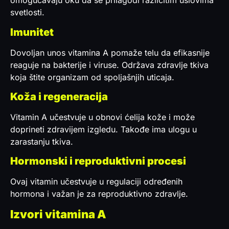
omogućavaju oku da se prilagodi različitim uslovima
svetlosti.
Imunitet
Dovoljan unos vitamina A pomaže telu da efikasnije
reaguje na bakterije i viruse. Održava zdravlje tkiva
koja štite organizam od spoljašnjih uticaja.
Koža i regeneracija
Vitamin A učestvuje u obnovi ćelija kože i može
doprineti zdravijem izgledu. Takođe ima ulogu u
zarastanju tkiva.
Hormonski i reproduktivni procesi
Ovaj vitamin učestvuje u regulaciji određenih
hormona i važan je za reproduktivno zdravlje.
Izvori vitamina A