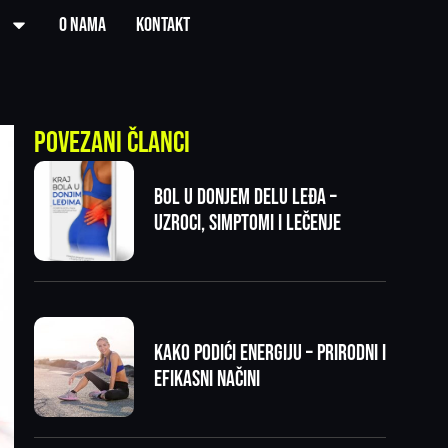
O nama
Kontakt
Povezani članci
Bol u donjem delu leđa –
uzroci, simptomi i lečenje
Kako podići energiju – prirodni i
efikasni načini