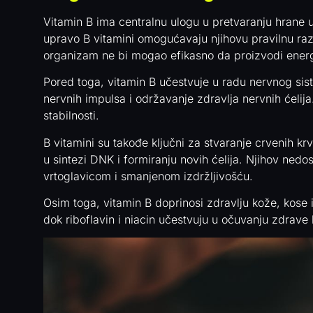
Vitamin B ima centralnu ulogu u pretvaranju hrane
upravo B vitamini omogućavaju njihovu pravilnu razg
organizam ne bi mogao efikasno da proizvodi energij
Pored toga, vitamin B učestvuje u radu nervnog sis
nervnih impulsa i održavanje zdravlja nervnih ćelij
stabilnosti.
B vitamini su takođe ključni za stvaranje crvenih kr
u sintezi DNK i formiranju novih ćelija. Njihov ned
vrtoglavicom i smanjenom izdržljivošću.
Osim toga, vitamin B doprinosi zdravlju kože, kose 
dok riboflavin i niacin učestvuju u očuvanju zdrave