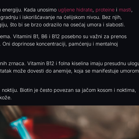
 u energiju. Kada unosimo
ugljene hidrate
,
proteine
i
masti
,
radnju i iskorišćavanje na ćelijskom nivou. Bez njih,
u, što bi se brzo odrazilo na osećaj umora i slabosti.
tema. Vitamini B1, B6 i B12 posebno su važni za prenos
a. Oni doprinose koncentraciji, pamćenju i mentalnoj
vnih zrnaca. Vitamin B12 i folna kiselina imaju presudnu ulog
ostatak može dovesti do anemije, koja se manifestuje umorom
i noktiju. Biotin je često povezan sa jačom kosom i noktima,
 kože.