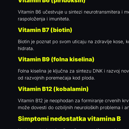
Vitamin B6 (piridoksin)
Vitamin B6 učestvuje u sintezi neurotransmitera i m
raspoloženja i imuniteta.
Vitamin B7 (biotin)
Biotin je poznat po svom uticaju na zdravlje kose, k
hidrata.
Vitamin B9 (folna kiselina)
Folna kiselina je ključna za sintezu DNK i razvoj no
od razvojnih poremećaja kod ploda.
Vitamin B12 (kobalamin)
Vitamin B12 je neophodan za formiranje crvenih krv
može dovesti do ozbiljnih neuroloških problema i a
Simptomi nedostatka vitamina B