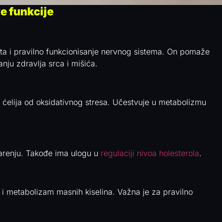
ve funkcije
ta i pravilno funkcionisanje nervnog sistema. On pomaže
nju zdravlja srca i mišića.
tu ćelija od oksidativnog stresa. Učestvuje u metabolizmu
varenju. Takođe ima ulogu u
regulaciji nivoa holesterola
.
 i metabolizam masnih kiselina. Važna je za pravilno