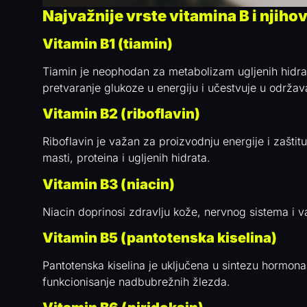
Najvažnije vrste vitamina B i njiho
Vitamin B1 (tiamin)
Tiamin je neophodan za metabolizam ugljenih hidra
pretvaranje glukoze u energiju i učestvuje u održava
Vitamin B2 (riboflavin)
Riboflavin je važan za proizvodnju energije i zašti
masti, proteina i ugljenih hidrata.
Vitamin B3 (niacin)
Niacin doprinosi zdravlju kože, nervnog sistema i 
Vitamin B5 (pantotenska kiselina)
Pantotenska kiselina je uključena u sintezu hormona
funkcionisanje nadbubrežnih žlezda.