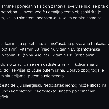
shrane i povećanih fizičkih zahteva, sve više ljudi se pita d
ja potrebna. U ovom vodiču detaljno ćemo objasniti šta je
zam, koji su simptomi nedostatka, u kojim namirnicama se
i.
na koji imaju specifične, ali međusobno povezane funkcije. 
iboflavin), vitamin B3 (niacin), vitamin B5 (pantotenska
), vitamin B9 (folna kiselina) i vitamin B12 (kobalamin).
odi, što znači da se ne skladište u velikim količinama u
no, dok se višak izlučuje putem urina. Upravo zbog toga je
nim situacijama, putem suplemenata.
često deluju sinergijski. Nedostatak jednog može uticati na
je unos kompletnog B kompleksa umesto pojedinačnih
ficit.