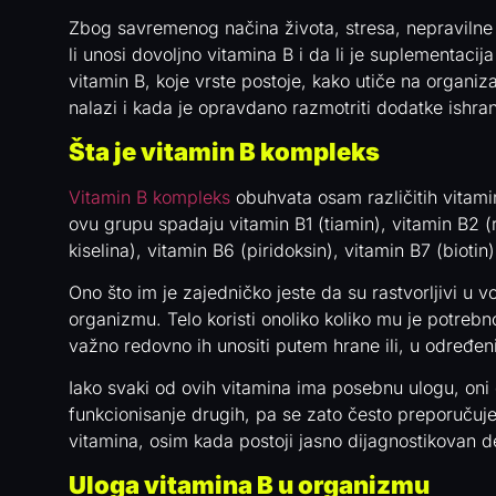
Zbog savremenog načina života, stresa, nepravilne i
li unosi dovoljno vitamina B i da li je suplementaci
vitamin B, koje vrste postoje, kako utiče na organi
nalazi i kada je opravdano razmotriti dodatke ishran
Šta je vitamin B kompleks
Vitamin B kompleks
obuhvata osam različitih vitami
ovu grupu spadaju vitamin B1 (tiamin), vitamin B2 (r
kiselina), vitamin B6 (piridoksin), vitamin B7 (biotin
Ono što im je zajedničko jeste da su rastvorljivi u v
organizmu. Telo koristi onoliko koliko mu je potreb
važno redovno ih unositi putem hrane ili, u određe
Iako svaki od ovih vitamina ima posebnu ulogu, oni 
funkcionisanje drugih, pa se zato često preporuču
vitamina, osim kada postoji jasno dijagnostikovan de
Uloga vitamina B u organizmu