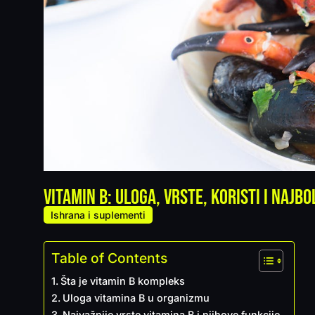
Vitamin B: uloga, vrste, koristi i najbol
Ishrana i suplementi
Table of Contents
Šta je vitamin B kompleks
Uloga vitamina B u organizmu
Najvažnije vrste vitamina B i njihove funkcije