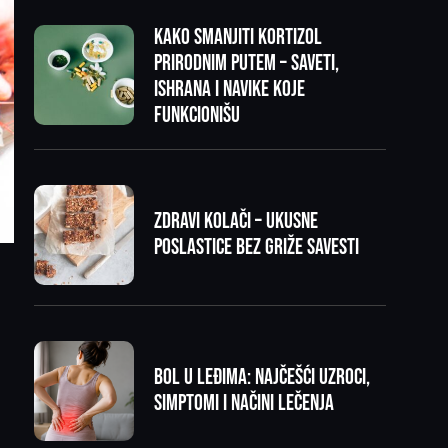
Kako smanjiti kortizol
prirodnim putem – saveti,
ishrana i navike koje
funkcionišu
Zdravi kolači – ukusne
poslastice bez griže savesti
Bol u leđima: najčešći uzroci,
simptomi i načini lečenja