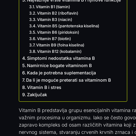
Vitamin B1 (tiamin)
Vitamin B2 (riboflavin)
Vitamin B3 (niacin)
Vitamin B5 (pantotenska kiselina)
Vitamin B6 (piridoksin)
Vitamin B7 (biotin)
Vitamin B9 (folna kiselina)
Vitamin B12 (kobalamin)
Simptomi nedostatka vitamina B
Namirnice bogate vitaminom B
Kada je potrebna suplementacija
Da li je moguće preterati sa vitaminom B
Vitamin B i stres
Zaključak
Vitamin B predstavlja grupu esencijalnih vitamina ra
važnim procesima u organizmu. Iako se često govori 
zapravo kompleks od osam različitih vitamina koji
nervnog sistema, stvaranju crvenih krvnih zrnaca i 