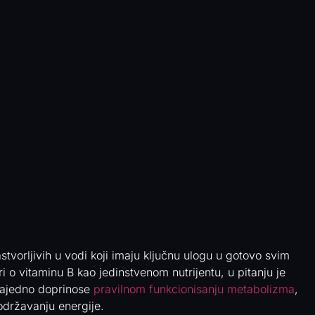
stvorljivih u vodi koji imaju ključnu ulogu u gotovo svim
o vitaminu B kao jedinstvenom nutrijentu, u pitanju je
 zajedno doprinose
pravilnom funkcionisanju metabolizma
,
održavanju energije.