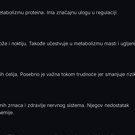
etabolizmu proteina. Ima značajnu ulogu u regulaciji
ože i noktiju. Takođe učestvuje u metabolizmu masti i ugljen
vih ćelija. Posebno je važna tokom trudnoće jer smanjuje rizi
nih zrnaca i zdravlje nervnog sistema. Njegov nedostatak
nemije.