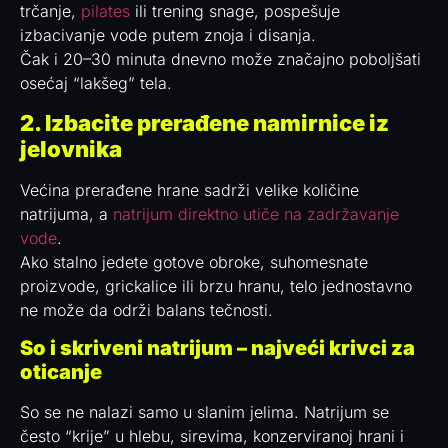
trčanje,
pilates
ili trening snage, pospešuje
izbacivanje vode putem znoja i disanja.
Čak i 20–30 minuta dnevno može značajno poboljšati
osećaj “lakšeg” tela.
2. Izbacite prerađene namirnice iz
jelovnika
Većina prerađene hrane sadrži velike količine
natrijuma, a
natrijum direktno utiče na zadržavanje
vode
.
Ako stalno jedete gotove obroke, suhomesnate
proizvode, grickalice ili brzu hranu, telo jednostavno
ne može da održi balans tečnosti.
So i skriveni natrijum – najveći krivci za
oticanje
So se ne nalazi samo u slanim jelima. Natrijum se
često “krije” u hlebu, sirevima, konzerviranoj hrani i