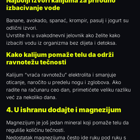
Najbolji izvori kalijuma za prirodno
izbacivanje vode
Banane, avokado, spanać, krompir, pasulj i jogurt su
odlični izvori.
Uvrstite ih u svakodnevni jelovnik ako želite kako
izbaciti vodu iz organizma bez dijeta i detoksa.
Kako kalijum pomaže telu da održi
ravnotežu tečnosti
Kalijum “vraća ravnotežu” elektrolita i smanjuje
oticanje, naročito u predelu nogu i zglobova. Ako
radite na računaru ceo dan, primetićete veliku razliku
već za nekoliko dana.
4. U ishranu dodajte i magnezijum
Magnezijum je još jedan mineral koji pomaže telu da
reguliše količinu tečnosti.
Nedostatak magnezijuma često ide ruku pod ruku s