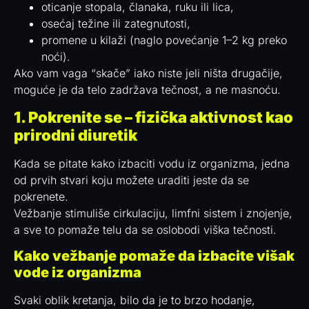
oticanje stopala, članaka, ruku ili lica,
osećaj težine ili zategnutosti,
promene u kilaži (naglo povećanje 1–2 kg preko
noći).
Ako vam vaga “skače” iako niste jeli ništa drugačije,
moguće je da telo zadržava tečnost, a ne masnoću.
1. Pokrenite se – fizička aktivnost kao
prirodni diuretik
Kada se pitate kako izbaciti vodu iz organizma, jedna
od prvih stvari koju možete uraditi jeste da se
pokrenete.
Vežbanje stimuliše cirkulaciju, limfni sistem i znojenje,
a sve to pomaže telu da se oslobodi viška tečnosti.
Kako vežbanje pomaže da izbacite višak
vode iz organizma
Svaki oblik kretanja, bilo da je to brzo hodanje,