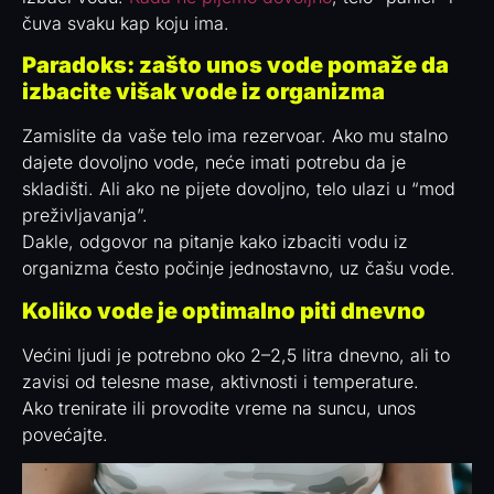
čuva svaku kap koju ima.
Paradoks: zašto unos vode pomaže da
izbacite višak vode iz organizma
Zamislite da vaše telo ima rezervoar. Ako mu stalno
dajete dovoljno vode, neće imati potrebu da je
skladišti. Ali ako ne pijete dovoljno, telo ulazi u “mod
preživljavanja”.
Dakle, odgovor na pitanje kako izbaciti vodu iz
organizma često počinje jednostavno, uz čašu vode.
Koliko vode je optimalno piti dnevno
Većini ljudi je potrebno oko 2–2,5 litra dnevno, ali to
zavisi od telesne mase, aktivnosti i temperature.
Ako trenirate ili provodite vreme na suncu, unos
povećajte.