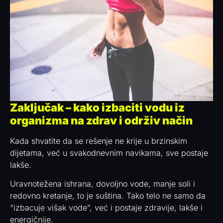
Zaključak – kako izbaciti vodu iz
organizma na zdrav i održiv način
Kada shvatite da se rešenje ne krije u brzinskim
dijetama, već u svakodnevnim navikama, sve postaje
lakše.
Uravnotežena ishrana, dovoljno vode, manje soli i
redovno kretanje, to je suština. Tako telo ne samo da
“izbacuje višak vode”, već i postaje zdravije, lakše i
energičnije.