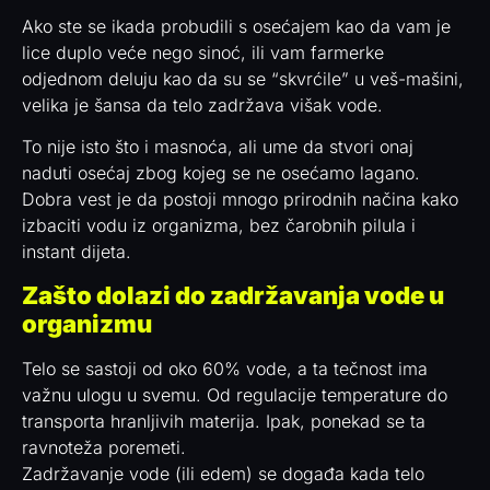
Ako ste se ikada probudili s osećajem kao da vam je
lice duplo veće nego sinoć, ili vam farmerke
odjednom deluju kao da su se “skvrćile” u veš-mašini,
velika je šansa da telo zadržava višak vode.
To nije isto što i masnoća, ali ume da stvori onaj
naduti osećaj zbog kojeg se ne osećamo lagano.
Dobra vest je da postoji mnogo prirodnih načina kako
izbaciti vodu iz organizma, bez čarobnih pilula i
instant dijeta.
Zašto dolazi do zadržavanja vode u
organizmu
Telo se sastoji od oko 60% vode, a ta tečnost ima
važnu ulogu u svemu. Od regulacije temperature do
transporta hranljivih materija. Ipak, ponekad se ta
ravnoteža poremeti.
Zadržavanje vode (ili edem) se događa kada telo