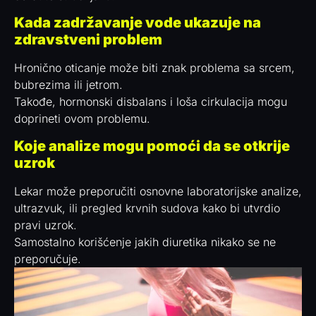
Kada zadržavanje vode ukazuje na
zdravstveni problem
Hronično oticanje može biti znak problema sa srcem,
bubrezima ili jetrom.
Takođe, hormonski disbalans i loša cirkulacija mogu
doprineti ovom problemu.
Koje analize mogu pomoći da se otkrije
uzrok
Lekar može preporučiti osnovne laboratorijske analize,
ultrazvuk, ili pregled krvnih sudova kako bi utvrdio
pravi uzrok.
Samostalno korišćenje jakih diuretika nikako se ne
preporučuje.