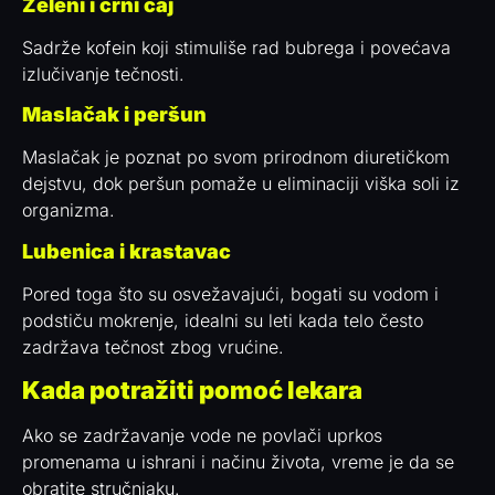
Zeleni i crni čaj
Sadrže kofein koji stimuliše rad bubrega i povećava
izlučivanje tečnosti.
Maslačak i peršun
Maslačak je poznat po svom prirodnom diuretičkom
dejstvu, dok peršun pomaže u eliminaciji viška soli iz
organizma.
Lubenica i krastavac
Pored toga što su osvežavajući, bogati su vodom i
podstiču mokrenje, idealni su leti kada telo često
zadržava tečnost zbog vrućine.
Kada potražiti pomoć lekara
Ako se zadržavanje vode ne povlači uprkos
promenama u ishrani i načinu života, vreme je da se
obratite stručnjaku.