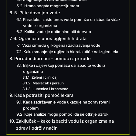
Hrana bogata magnezijumom
5. Pijte dovoljno vode
Paradoks: zašto unos vode pomaže da izbacite višak
vode iz organizma
Koliko vode je optimalno piti dnevno
6. Ograničite unos ugljenih hidrata
Veza između glikogena i zadržavanja vode
Kako smanjenje ugljenih hidrata utiče na izgled tela
Prirodni diuretici – pomoć iz prirode
Biljke i čajevi koji pomažu da izbacite vodu iz
organizma
Zeleni i crni čaj
Maslačak i peršun
Lubenica i krastavac
Kada potražiti pomoć lekara
Kada zadržavanje vode ukazuje na zdravstveni
problem
Koje analize mogu pomoći da se otkrije uzrok
Zaključak – kako izbaciti vodu iz organizma na
zdrav i održiv način