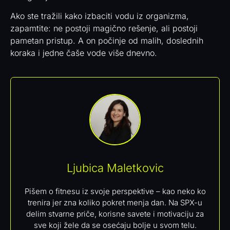
Ako ste tražili kako izbaciti vodu iz organizma,
zapamtite: ne postoji magično rešenje, ali postoji
pametan pristup. A on počinje od malih, doslednih
koraka i jedne čaše vode više dnevno.
Ljubica Maletkovic
Pišem o fitnesu iz svoje perspektive – kao neko ko
trenira jer zna koliko pokret menja dan. Na SPX-u
delim stvarne priče, korisne savete i motivaciju za
sve koji žele da se osećaju bolje u svom telu.