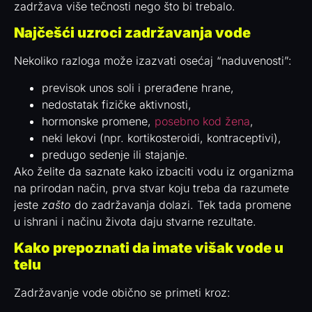
zadržava više tečnosti nego što bi trebalo.
Najčešći uzroci zadržavanja vode
Nekoliko razloga može izazvati osećaj “naduvenosti”:
previsok unos soli i prerađene hrane,
nedostatak fizičke aktivnosti,
hormonske promene,
posebno kod žena
,
neki lekovi (npr. kortikosteroidi, kontraceptivi),
predugo sedenje ili stajanje.
Ako želite da saznate kako izbaciti vodu iz organizma
na prirodan način, prva stvar koju treba da razumete
jeste
zašto
do zadržavanja dolazi. Tek tada promene
u ishrani i načinu života daju stvarne rezultate.
Kako prepoznati da imate višak vode u
telu
Zadržavanje vode obično se primeti kroz: