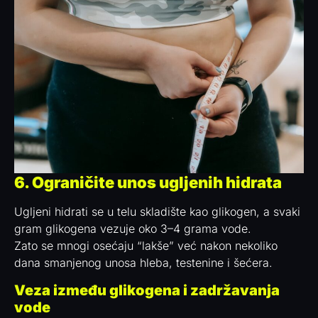
6. Ograničite unos ugljenih hidrata
Ugljeni hidrati se u telu skladište kao glikogen, a svaki
gram glikogena vezuje oko 3–4 grama vode.
Zato se mnogi osećaju “lakše” već nakon nekoliko
dana smanjenog unosa hleba, testenine i šećera.
Veza između glikogena i zadržavanja
vode