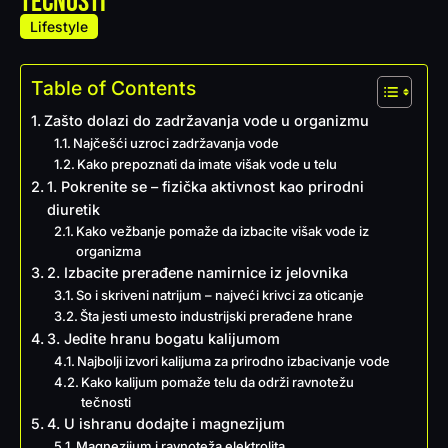
tečnosti
Lifestyle
Table of Contents
Zašto dolazi do zadržavanja vode u organizmu
Najčešći uzroci zadržavanja vode
Kako prepoznati da imate višak vode u telu
1. Pokrenite se – fizička aktivnost kao prirodni
diuretik
Kako vežbanje pomaže da izbacite višak vode iz
organizma
2. Izbacite prerađene namirnice iz jelovnika
So i skriveni natrijum – najveći krivci za oticanje
Šta jesti umesto industrijski prerađene hrane
3. Jedite hranu bogatu kalijumom
Najbolji izvori kalijuma za prirodno izbacivanje vode
Kako kalijum pomaže telu da održi ravnotežu
tečnosti
4. U ishranu dodajte i magnezijum
Magnezijum i ravnoteža elektrolita