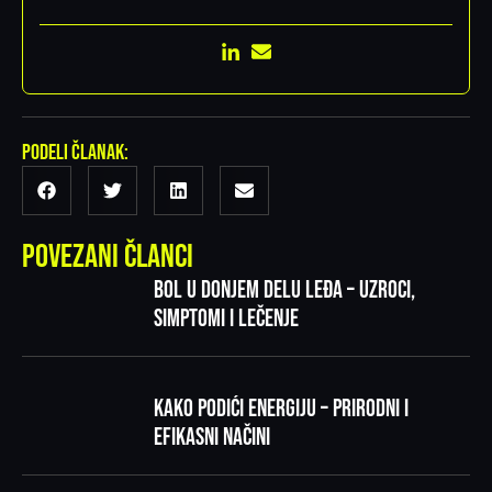
Podeli članak:
Povezani članci
Bol u donjem delu leđa – uzroci,
simptomi i lečenje
Kako podići energiju – prirodni i
efikasni načini