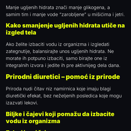
Manje ugljenih hidrata znači manje glikogena, a
samim tim i manje vode “zarobljene” u mišićima i jetri.
Kako smanjenje ugljenih hidrata utiče na
izgled tela
Ako želite izbaciti vodu iz organizma i izgledati
zategnutije, balansirajte unos ugljenih hidrata. Ne
morate ih potpuno izbaciti, samo birajte one iz
integralnih izvora i jedite ih pre aktivnijeg dela dana.
Prirodni diuretici – pomoć iz prirode
Priroda nudi čitav niz namirnica koje imaju blagi
diuretički efekat, bez neželjenih posledica koje mogu
izazvati lekovi.
Biljke i čajevi koji pomažu da izbacite
vodu iz organizma