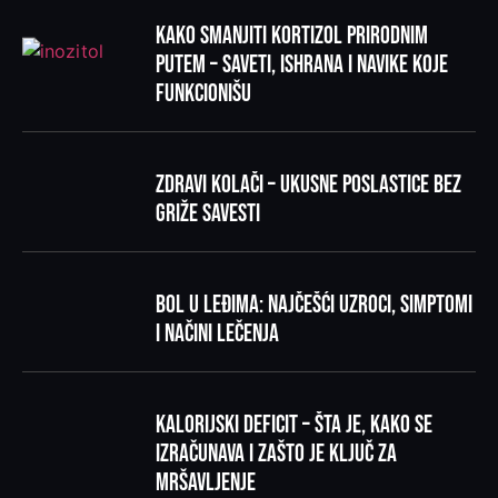
Kako smanjiti kortizol prirodnim
putem – saveti, ishrana i navike koje
funkcionišu
Zdravi kolači – ukusne poslastice bez
griže savesti
Bol u leđima: najčešći uzroci, simptomi
i načini lečenja
Kalorijski deficit – šta je, kako se
izračunava i zašto je ključ za
mršavljenje