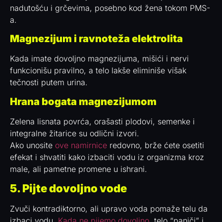
nadutošću i grčevima, posebno kod žena tokom PMS-
a.
Magnezijum i ravnoteža elektrolita
Kada imate dovoljno magnezijuma, mišići i nervi
funkcionišu pravilno, a telo lakše eliminiše višak
tečnosti putem urina.
Hrana bogata magnezijumom
Zelena lisnata povrća, orašasti plodovi, semenke i
integralne žitarice su odlični izvori.
Ako unosite
ove namirnice
redovno, brže ćete osetiti
efekat i shvatiti kako izbaciti vodu iz organizma kroz
male, ali pametne promene u ishrani.
5. Pijte dovoljno vode
Zvuči kontradiktorno, ali upravo voda pomaže telu da
izbaci vodu.
Kada ne pijemo dovoljno
, telo “paniči” i