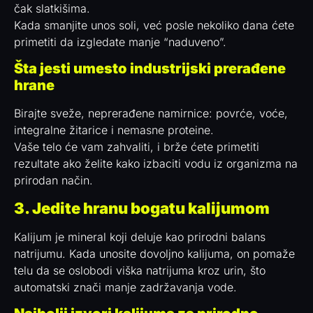
čak slatkišima.
Kada smanjite unos soli, već posle nekoliko dana ćete
primetiti da izgledate manje “naduveno”.
Šta jesti umesto industrijski prerađene
hrane
Birajte sveže, neprerađene namirnice: povrće, voće,
integralne žitarice i nemasne proteine.
Vaše telo će vam zahvaliti, i brže ćete primetiti
rezultate ako želite kako izbaciti vodu iz organizma na
prirodan način.
3. Jedite hranu bogatu kalijumom
Kalijum je mineral koji deluje kao prirodni balans
natrijumu. Kada unosite dovoljno kalijuma, on pomaže
telu da se oslobodi viška natrijuma kroz urin, što
automatski znači manje zadržavanja vode.