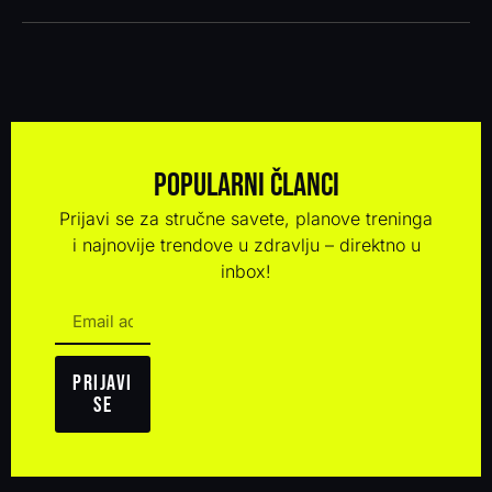
Popularni članci
Prijavi se za stručne savete, planove treninga
i najnovije trendove u zdravlju – direktno u
inbox!
Prijavi
se