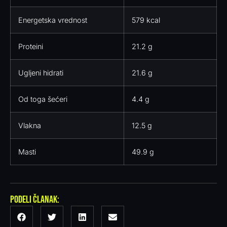
Energetska vrednost
579 kcal
Proteini
21.2 g
Ugljeni hidrati
21.6 g
Od toga šećeri
4.4 g
Vlakna
12.5 g
Masti
49.9 g
Podeli članak: