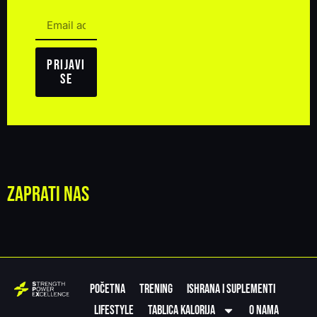
Prijavi
se
Zaprati nas
Početna
Trening
Ishrana i suplementi
Lifestyle
Tablica kalorija
O nama