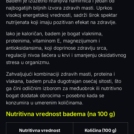
Badem je izuzetno hranljiva namirnica i jedan od
najbogatijih biljnih izvora zdravih masti. Uprkos
visokoj energetskoj vrednosti, sadrži širok spektar
nutrijenata koji imaju pozitivan efekat na zdravlje.
Iako je kaloričan, badem je bogat vlaknima,
proteinima, vitaminom E, magnezijumom i
antioksidansima, koji doprinose zdravlju srca,
regulaciji nivoa šećera u krvi i smanjenju oksidativnog
stresa u organizmu.
Zahvaljujući kombinaciji zdravih masti, proteina i
vlakana, badem pruža dugotrajan osećaj sitosti, što
ga čini odličnim izborom za međuobrok ili nutritivno
bogat dodatak obrocima – posebno kada se
konzumira u umerenim količinama.
Nutritivna vrednost badema (na 100 g)
Nutritivna vrednost
Količina (100 g)