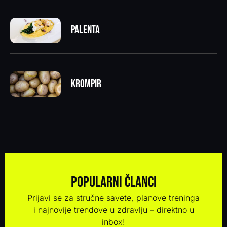
Palenta
Krompir
Popularni članci
Prijavi se za stručne savete, planove treninga
i najnovije trendove u zdravlju – direktno u
inbox!